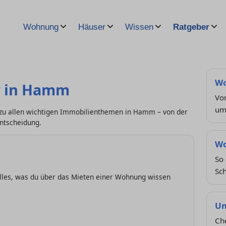
Wohnung
Häuser
Wissen
Ratgeber
Wo
r in Hamm
Von
um
n zu allen wichtigen Immobilienthemen in Hamm – von der
ntscheidung.
Wo
So 
Sch
lles, was du über das Mieten einer Wohnung wissen
Um
Che