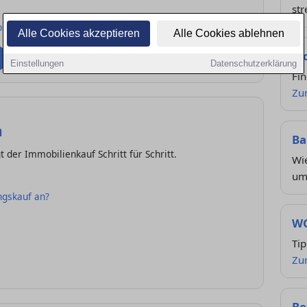
st
bung
Alle Cookies akzeptieren
Alle Cookies ablehnen
Wo
Einstellungen
Datenschutzerklärung
Fi
Zu
n
Ba
 der Immobilienkauf Schritt für Schritt.
Wi
um
gskauf an?
WG
Ti
Zu
Be