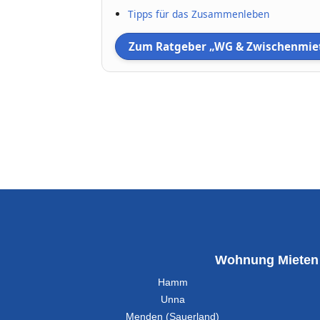
Tipps für das Zusammenleben
Zum Ratgeber „WG & Zwischenmie
Wohnung Mieten
Hamm
Unna
Menden (Sauerland)