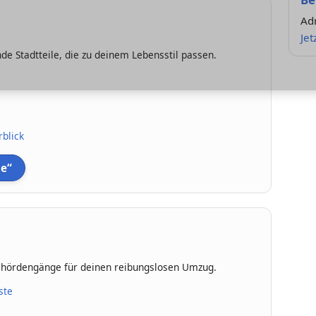
Adr
Jet
e Stadtteile, die zu deinem Lebensstil passen.
blick
le“
Behördengänge für deinen reibungslosen Umzug.
ste