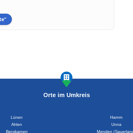
te“
Orte im Umkreis
Lünen
Hamm
Ahlen
Unna
Bergkamen
Menden (Sauerlan