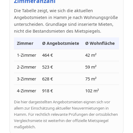
Zimmeranzahl
Die Tabelle zeigt, wie sich die aktuellen
Angebotsmieten in Hamm je nach Wohnungsgröße
unterscheiden. Grundlage sind inserierte Mieten,
nicht die Bestandsmieten des Mietspiegels.
Zimmer
Ø Angebotsmiete
Ø Wohnfläche
Ø Pre
1-Zimmer
464 €
42 m²
11 €
2-Zimmer
523 €
59 m²
9 €
3-Zimmer
628 €
75 m²
8 €
4-Zimmer
918 €
102 m²
9 €
Die hier dargestellten Angebotsmieten eignen sich vor
allem zur Einschätzung aktueller Neuvermietungen in
Hamm. Für rechtlich relevante Prüfungen der ortsüblichen
Vergleichsmiete ist weiterhin der offizielle Mietspiegel
maßgeblich.