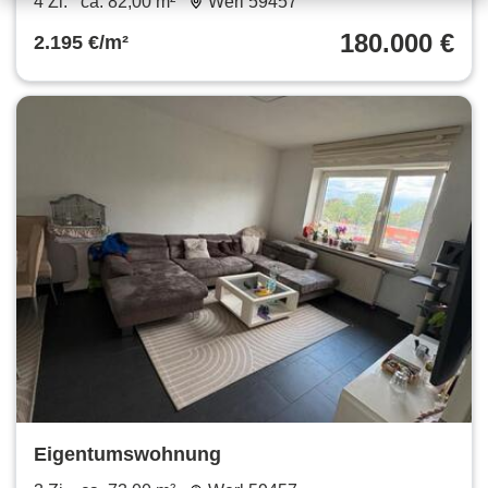
4 Zi.
ca. 82,00 m²
Werl 59457
180.000 €
2.195 €/m²
Eigentumswohnung