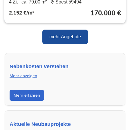
4 Zi.
ca. 79,00 m²
Soest 59494
170.000 €
2.152 €/m²
mehr Angebote
Nebenkosten verstehen
Mehr anzeigen
Erfahre, welche Nebenkosten rechtmäßig sind und
Mehr erfahren
wie du deine monatliche Belastung optimieren
kannst.
Aktuelle Neubauprojekte