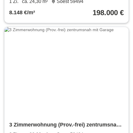
1 Zi.
ca. 24,30 m²
Soest 59494
198.000 €
8.148 €/m²
3 Zimmerwohnung (Prov.-frei) zentrumsnah
mit Garage