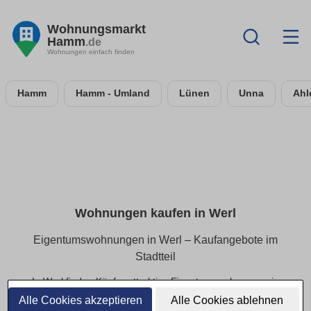
Wohnungsmarkt
Hamm
.de
Wohnungen einfach finden
Hamm
Hamm - Umland
Lünen
Unna
Ahl
Wohnungen kaufen in Werl
Eigentumswohnungen in Werl – Kaufangebote im
Stadtteil
In Werl finden Käufer attraktive Eigentumswohnungen in
beliebten Wohnlagen. Ob kleines Apartment oder
Alle Cookies akzeptieren
Alle Cookies ablehnen
großzügige Eigentumswohnung – hier sind alle aktuellen