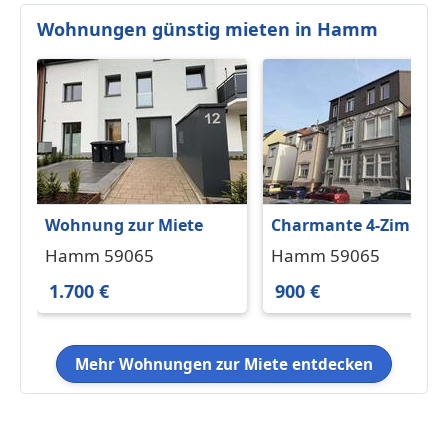
Wohnungen günstig mieten in Hamm
Wohnung zur Miete
Charmante 4-Zimmer-
Wohnung mit
Hamm 59065
Hamm 59065
Altbaucharme und
1.700 €
900 €
Gäste-WC in der
Hammer Innenstadt!
Mehr Wohnungen zur Miete entdecken