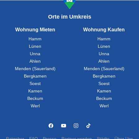
Orte im Umkreis
Wohnung Mieten
Wohnung Kaufen
Hamm
Hamm
Lünen
Lünen
Unna
Unna
Ahlen
Ahlen
Menden (Sauerland)
Menden (Sauerland)
Bergkamen
Bergkamen
Soest
Soest
Kamen
Kamen
Beckum
Beckum
Werl
Werl
Ratgeber
FAQ
Presse
Partner werden
Städte
Über Uns