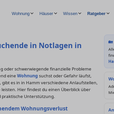
Wohnung
Häuser
Wissen
Ratgeber
🏡
chende in Notlagen in
Al
fin
H
 oder schwerwiegende finanzielle Probleme
end eine
Wohnung
suchst oder Gefahr läufst,
Wo
, gibt es in in Hamm verschiedene Anlaufstellen,
Adr
 leisten. Hier findest du einen Überblick über
Mi
 praktische Unterstützung.
ohendem Wohnungsverlust
An