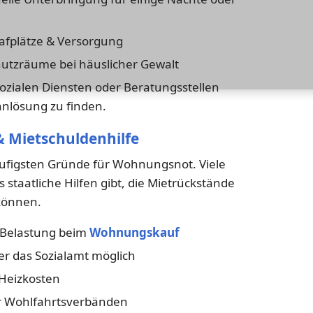
afplätze & Versorgung
utzräume bei häuslicher Gewalt
 sozialen Diensten oder Beratungsstellen
hnlösung zu finden.
& Mietschuldenhilfe
häufigsten Gründe für Wohnungsnot. Viele
 staatliche Hilfen gibt, die Mietrückstände
können.
 Belastung beim
Wohnungskauf
r das Sozialamt möglich
 Heizkosten
r Wohlfahrtsverbänden