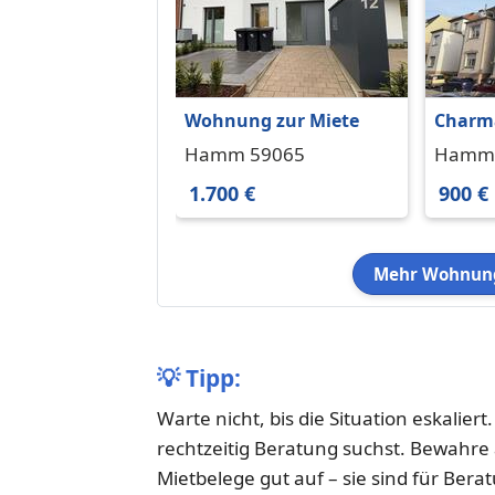
Wohnung zur Miete
Charm
Wohnu
Hamm 59065
Hamm 
Altba
1.700 €
900 €
Gäste-
Hamme
Mehr Wohnung
💡
Tipp:
Warte nicht, bis die Situation eskalie
rechtzeitig Beratung suchst. Bewahre
Mietbelege gut auf – sie sind für Bera