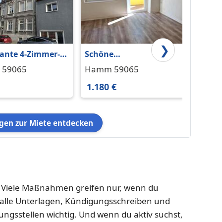
❯
ante 4-Zimmer-
Schöne
Wohn
ng mit
Altbauwohnung 59065
Blume
59065
Hamm 59065
Bönen
ucharme und
Hamm
Wohnu
1.180 €
750 €
WC in der
r Innenstadt!
en zur Miete entdecken
rt. Viele Maßnahmen greifen nur, wenn du
 alle Unterlagen, Kündigungsschreiben und
tungsstellen wichtig. Und wenn du aktiv suchst,