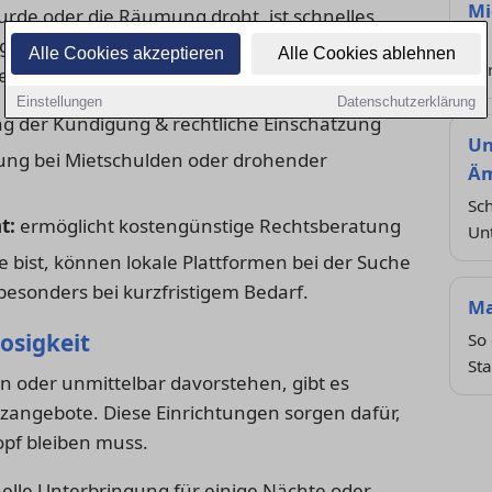
Mi
urde oder die Räumung droht, ist schnelles
So 
mgehend prüfen, ob die Kündigung überhaupt
Alle Cookies akzeptieren
Alle Cookies ablehnen
Ve
ehlerhaft.
Einstellungen
Datenschutzerklärung
g der Kündigung & rechtliche Einschätzung
Un
ung bei Mietschulden oder drohender
Äm
Sch
t:
ermöglicht kostengünstige Rechtsberatung
Un
e bist, können lokale Plattformen bei der Suche
besonders bei kurzfristigem Bedarf.
Ma
osigkeit
So 
Sta
in oder unmittelbar davorstehen, gibt es
tzangebote. Diese Einrichtungen sorgen dafür,
pf bleiben muss.
elle Unterbringung für einige Nächte oder