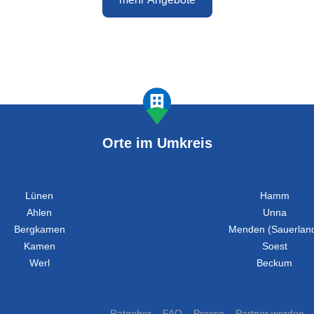
Orte im Umkreis
Lünen
Hamm
Ahlen
Unna
Bergkamen
Menden (Sauerlan
Kamen
Soest
Werl
Beckum
Ratgeber
FAQ
Presse
Partner werden