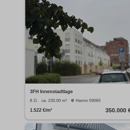
3FH Innenstadtlage
8 Zi.
ca. 230,00 m²
Hamm 59065
350.000 
1.522 €/m²