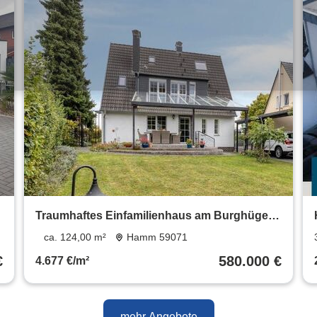
Traumhaftes Einfamilienhaus am Burghügel
Mark - provisionsfrei
ca. 124,00 m²
Hamm 59071
€
580.000 €
4.677 €/m²
mehr Angebote