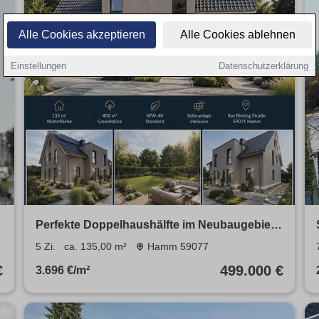
Alle Cookies akzeptieren
Alle Cookies ablehnen
Einstellungen
Datenschutzerklärung
Perfekte Doppelhaushälfte im Neubaugebiet
von Hamm Herringen (
5 Zi.
ca. 135,00 m²
Hamm 59077
€
499.000 €
3.696 €/m²