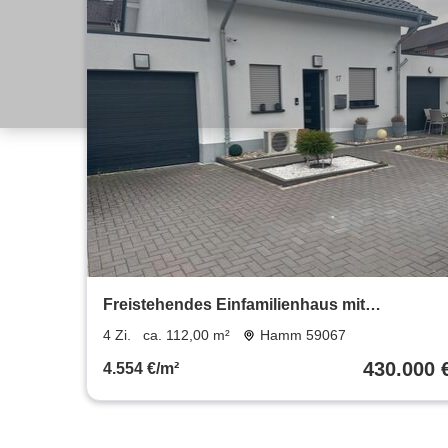
Freistehendes Einfamilienhaus mit
gehobener Ausstattung
4 Zi.
ca. 112,00 m²
Hamm 59067
430.000 
4.554 €/m²