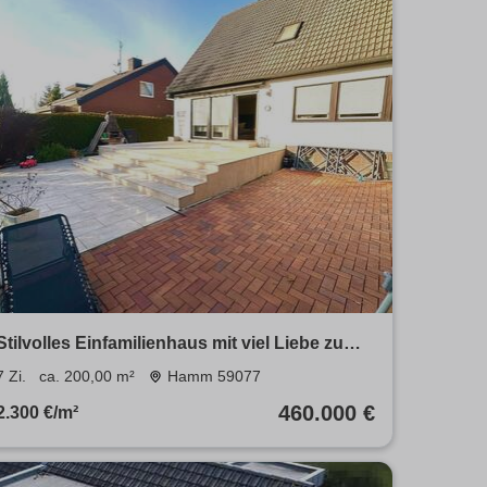
Stilvolles Einfamilienhaus mit viel Liebe zum
Detail
7 Zi.
ca. 200,00 m²
Hamm 59077
460.000 €
2.300 €/m²