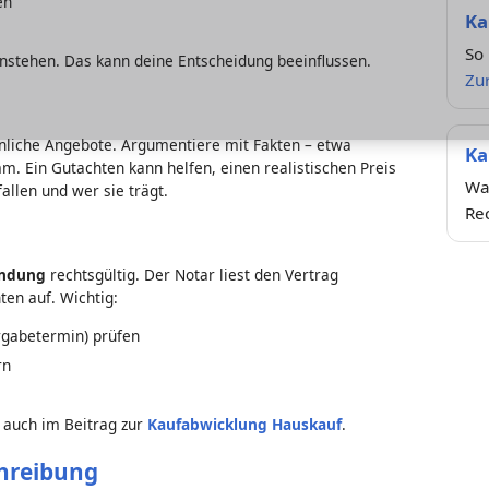
en
Ka
So 
nstehen. Das kann deine Entscheidung beeinflussen.
Zur
hnliche Angebote. Argumentiere mit Fakten – etwa
Ka
. Ein Gutachten kann helfen, einen realistischen Preis
Wan
allen und wer sie trägt.
Re
g
undung
rechtsgültig. Der Notar liest den Vertrag
ten auf. Wichtig:
ergabetermin) prüfen
rn
 auch im Beitrag zur
Kaufabwicklung Hauskauf
.
hreibung