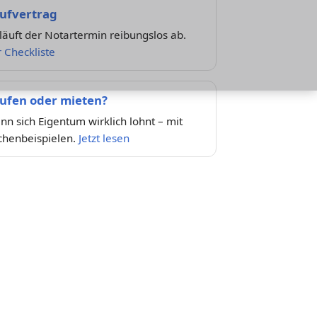
ufvertrag
läuft der Notartermin reibungslos ab.
 Checkliste
ufen oder mieten?
n sich Eigentum wirklich lohnt – mit
chenbeispielen.
Jetzt lesen