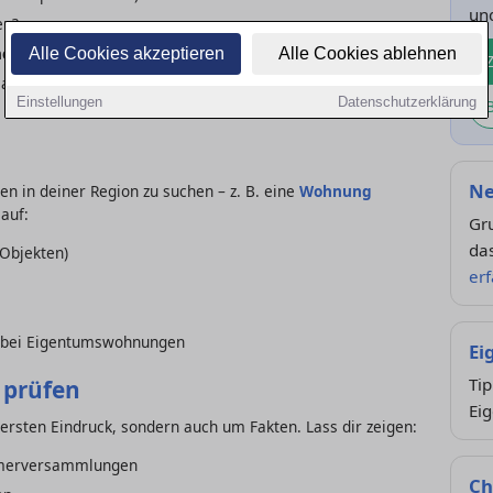
un
en?
hen
kommen infrage?
Alle Cookies akzeptieren
Alle Cookies ablehnen
ausstellen – das wirkt bei Verkäufern seriös und
Einstellungen
Datenschutzerklärung
Ne
en in deiner Region zu suchen – z. B. eine
Wohnung
auf:
Gru
das
 Objekten)
er
s bei Eigentumswohnungen
Ei
Tip
 prüfen
Ei
ersten Eindruck, sondern auch um Fakten. Lass dir zeigen:
tümerversammlungen
Ch