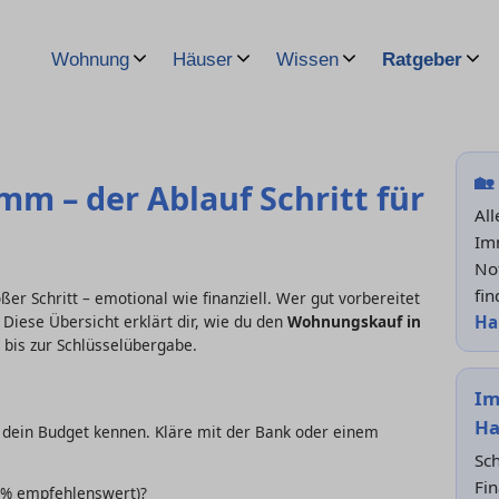
Wohnung
Häuser
Wissen
Ratgeber
🏡
 – der Ablauf Schritt für
Al
Im
No
fin
oßer Schritt – emotional wie finanziell. Wer gut vorbereitet
H
 Diese Übersicht erklärt dir, wie du den
Wohnungskauf in
 bis zur Schlüsselübergabe.
Im
H
u dein Budget kennen. Kläre mit der Bank oder einem
Sch
Fin
0 % empfehlenswert)?