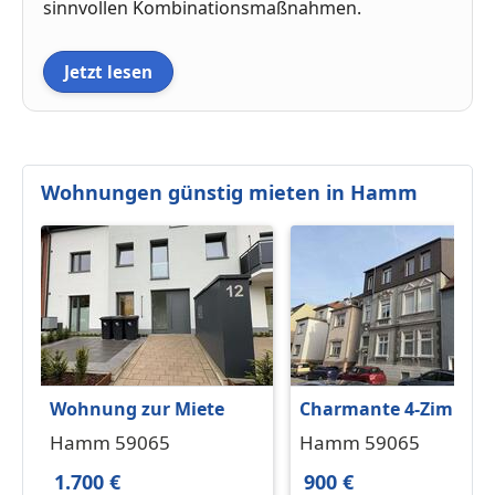
sinnvollen Kombinationsmaßnahmen.
Jetzt lesen
Wohnungen günstig mieten in Hamm
Wohnung zur Miete
Charmante 4-Zimmer-
Wohnung mit
Hamm 59065
Hamm 59065
Altbaucharme und
1.700 €
900 €
Gäste-WC in der