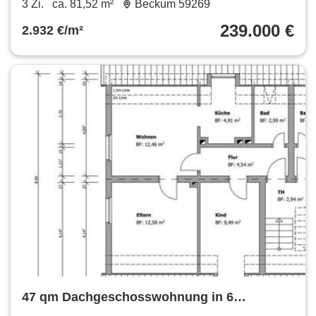
3 Zi.
ca. 81,52 m²
Beckum 59269
239.000 €
2.932 €/m²
47 qm Dachgeschosswohnung in 6
Parteienhaus DIY !!TOPP!!