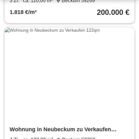
3 Zi.
ca. 110,00 m²
Beckum 59269
200.000 €
1.818 €/m²
Wohnung in Neubeckum zu Verkaufen
122qm