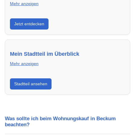
Mehr anzeigen
Entdecke Neubauprojekte in Beckum – modern,
Jetzt entdecken
energieeffizient und sofort bezugsfertig.
Mein Stadtteil im Überblick
Mehr anzeigen
Erfahre mehr über deinen Stadtteil in Beckum:
Stadtteil ansehen
Lebensqualität, Verkehrsanbindung, Schulen,
Freizeitmöglichkeiten und Mietpreise.
Was sollte ich beim Wohnungskauf in Beckum
beachten?