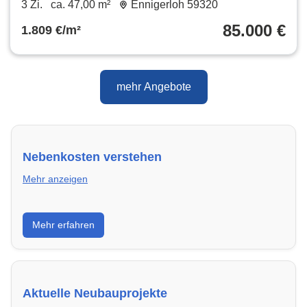
3 Zi.
ca. 47,00 m²
Ennigerloh 59320
85.000 €
1.809 €/m²
mehr Angebote
Nebenkosten verstehen
Mehr anzeigen
Erfahre, welche Nebenkosten rechtmäßig sind und
Mehr erfahren
wie du deine monatliche Belastung optimieren
kannst.
Aktuelle Neubauprojekte