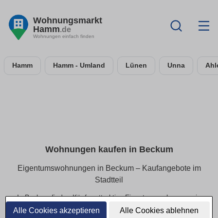
Wohnungsmarkt
Hamm
.de
Wohnungen einfach finden
Hamm
Hamm - Umland
Lünen
Unna
Ahl
Wohnungen kaufen in Beckum
Eigentumswohnungen in Beckum – Kaufangebote im
Stadtteil
In Beckum finden Käufer attraktive Eigentumswohnungen in
beliebten Wohnlagen. Ob kleines Apartment oder
Alle Cookies akzeptieren
Alle Cookies ablehnen
großzügige Eigentumswohnung – hier sind alle aktuellen