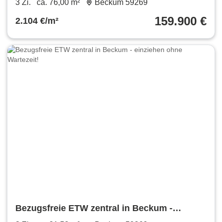
3 Zi.
ca. 76,00 m²
Beckum 59269
159.900 €
2.104 €/m²
Bezugsfreie ETW zentral in Beckum -
einziehen ohne Wartezeit!