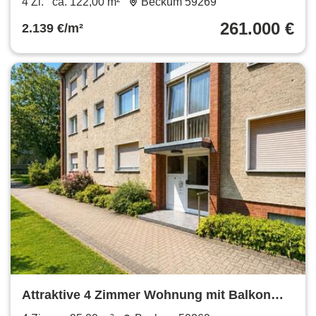
4 Zi.
ca. 122,00 m²
Beckum 59269
261.000 €
2.139 €/m²
Attraktive 4 Zimmer Wohnung mit Balkon
und Carport von privat