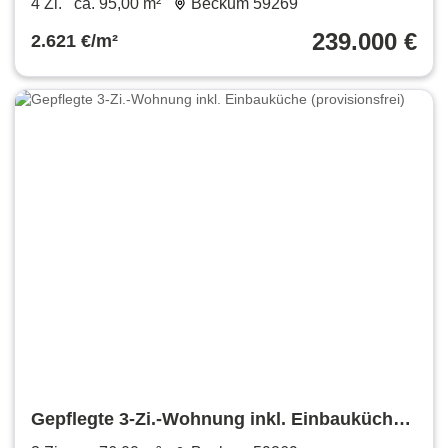
4 Zi.
ca. 95,00 m²
Beckum 59269
239.000 €
2.621 €/m²
Gepflegte 3-Zi.-Wohnung inkl. Einbauküche
(provisionsfrei)