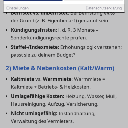
1) Mietdauer & Vertragsart
Einstellungen
Datenschutzerklärung
Befristet vs. unbefristet:
Bei Befristung
muss
der Grund (z. B. Eigenbedarf) genannt sein.
Kündigungsfristen:
i. d. R. 3 Monate –
Sonderkündigungsrechte prüfen.
Staffel-/Indexmiete:
Erhöhungslogik verstehen;
passt sie zu deinem Budget?
2) Miete & Nebenkosten (Kalt/Warm)
Kaltmiete
vs.
Warmmiete
: Warmmiete =
Kaltmiete + Betriebs- & Heizkosten.
Umlagefähige Kosten:
Heizung, Wasser, Müll,
Hausreinigung, Aufzug, Versicherung.
Nicht umlagefähig:
Instandhaltung,
Verwaltung des Vermieters.