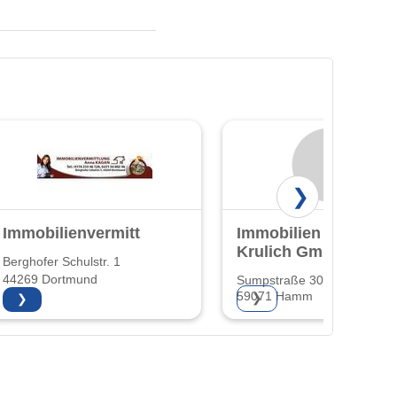
❯
Immobilienvermittlung
Immobilien
Krulich GmbH
Berghofer Schulstr. 1
44269 Dortmund
Sumpstraße 30
59071 Hamm
❯
❯