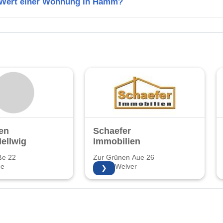
n Wert einer Wohnung in Hamm?
en
Schaefer
ellwig
Immobilien
ße 22
Zur Grünen Aue 26
ne
59514 Welver
❯