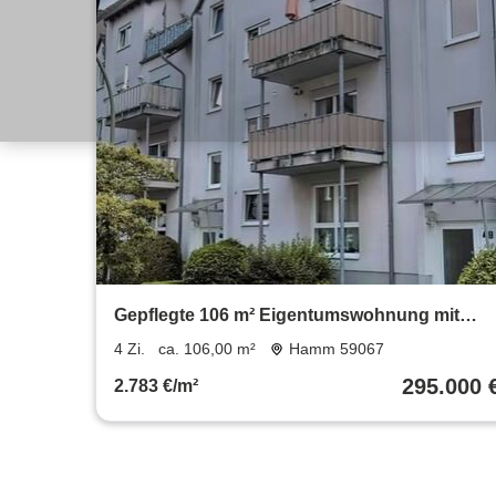
Gepflegte 106 m² Eigentumswohnung mit
Balkon – Hamm 59067
4 Zi.
ca. 106,00 m²
Hamm 59067
295.000 
2.783 €/m²