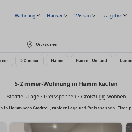
Wohnung
Häuser
Wissen
Ratgeber
Ort wählen
mmer
5 Zimmer
Hamm
Hamm - Umland
Lüne
5-Zimmer-Wohnung in Hamm kaufen
Stadtteil-Lage · Preisspannen · Großzügig wohnen
n in Hamm
nach
Stadtteil
,
ruhiger Lage
und
Preisspannen
. Finde
p