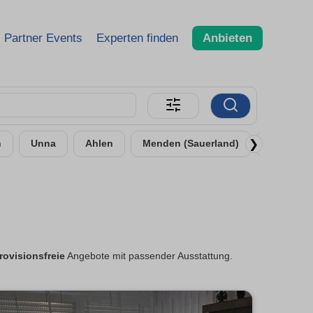
Partner Events
Experten finden
Anbieten
❯
n
Unna
Ahlen
Menden (Sauerland)
Bergkam
rovisionsfreie
Angebote mit passender Ausstattung.