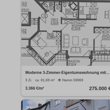
Moderne 3-Zimmer-Eigentumswohnung mit
Balkon, Aufzug & Tiefgarage
3 Zi.
ca. 81,69 m²
Hamm 59069
275.000 
3.366 €/m²