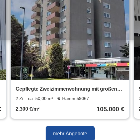
Gepflegte Zweizimmerwohnung mit großen
Balkon
2 Zi.
ca. 50,00 m²
Hamm 59067
€
105.000 €
2.300 €/m²
mehr Angebote