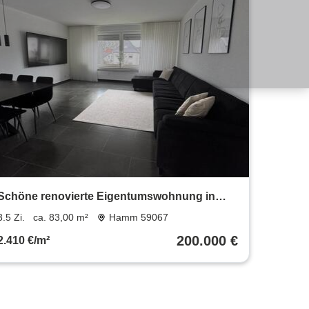
Schöne renovierte Eigentumswohnung in
aktraktiver Lage
3.5 Zi.
ca. 83,00 m²
Hamm 59067
200.000 €
2.410 €/m²