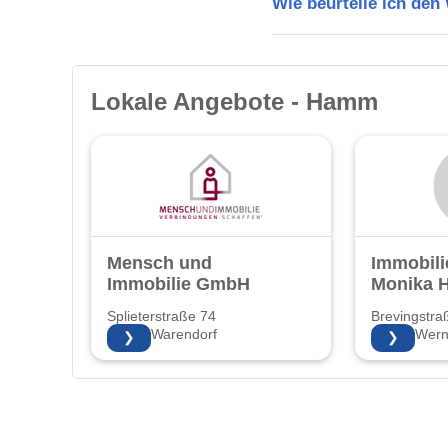
Wie beurteile ich de
Lokale Angebote - Hamm
Mensch und
Immobili
Immobilie GmbH
Monika H
Splieterstraße 74
Brevingstra
48231 Warendorf
59368 Wer
❯
❯