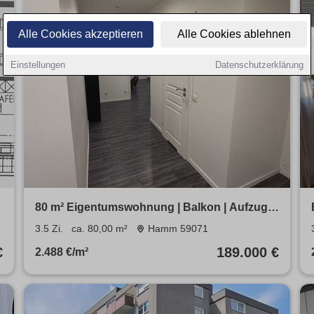
Alle Cookies akzeptieren
Alle Cookies ablehnen
Einstellungen
Datenschutzerklärung
80 m² Eigentumswohnung | Balkon | Aufzug |
Provisionsfrei
3.5 Zi.
ca. 80,00 m²
Hamm 59071
€
189.000 €
2.488 €/m²