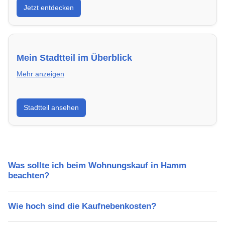
Jetzt entdecken
energieeffizient und sofort bezugsfertig.
Mein Stadtteil im Überblick
Mehr anzeigen
Erfahre mehr über deinen Stadtteil in Hamm:
Stadtteil ansehen
Lebensqualität, Verkehrsanbindung, Schulen,
Freizeitmöglichkeiten und Mietpreise.
Was sollte ich beim Wohnungskauf in Hamm
beachten?
Wie hoch sind die Kaufnebenkosten?