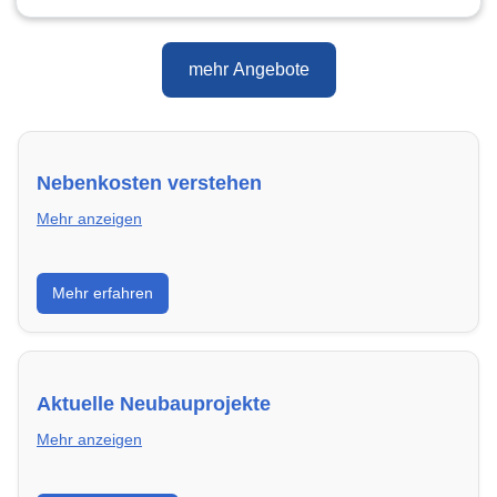
mehr Angebote
Nebenkosten verstehen
Mehr anzeigen
Erfahre, welche Nebenkosten rechtmäßig sind und
Mehr erfahren
wie du deine monatliche Belastung optimieren
kannst.
Aktuelle Neubauprojekte
Mehr anzeigen
Entdecke Neubauprojekte in Hamm – modern,