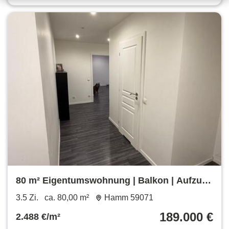
80 m² Eigentumswohnung | Balkon | Aufzug |
Provisionsfrei
3.5 Zi.
ca. 80,00 m²
Hamm 59071
189.000 €
2.488 €/m²