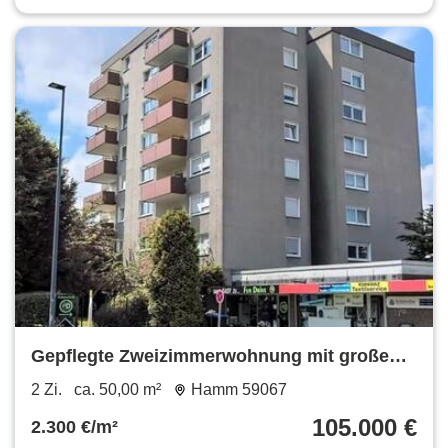
Gepflegte Zweizimmerwohnung mit großen
Balkon
2 Zi.
ca. 50,00 m²
Hamm 59067
105.000 €
2.300 €/m²