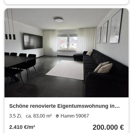
Schöne renovierte Eigentumswohnung in
aktraktiver Lage
3.5 Zi.
ca. 83,00 m²
Hamm 59067
200.000 €
2.410 €/m²