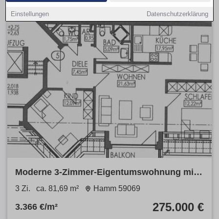
Einstellungen
Datenschutzerklärung
Moderne 3-Zimmer-Eigentumswohnung mit
Balkon, Aufzug & Tiefgarage
3 Zi.
ca. 81,69 m²
Hamm 59069
275.000 €
3.366 €/m²