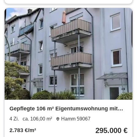
Gepflegte 106 m² Eigentumswohnung mit
Balkon – Hamm 59067
4 Zi.
ca. 106,00 m²
Hamm 59067
295.000 €
2.783 €/m²