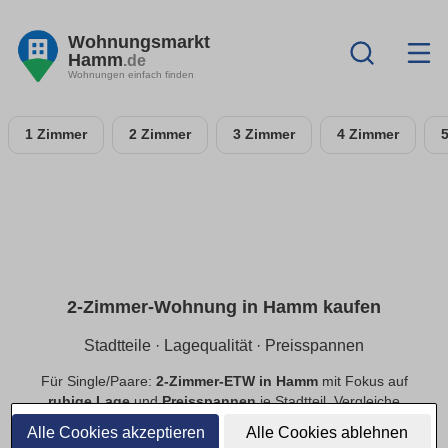
Wohnungsmarkt
Hamm
.de
Wohnungen einfach finden
1 Zimmer
2 Zimmer
3 Zimmer
4 Zimmer
2-Zimmer-Wohnung in Hamm kaufen
Stadtteile · Lagequalität · Preisspannen
Für Single/Paare:
2-Zimmer-ETW in Hamm
mit Fokus auf
ruhige Lage
und
Preisspannen
je Stadtteil. Vergleiche
Neubau
und
Bestand
, priorisiere
provisionsfrei
.
Alle Cookies akzeptieren
Alle Cookies ablehnen