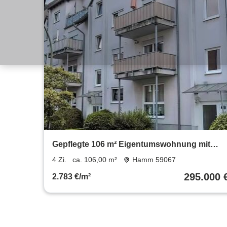
Gepflegte 106 m² Eigentumswohnung mit
Balkon – Hamm 59067
4 Zi.
ca. 106,00 m²
Hamm 59067
295.000 
2.783 €/m²