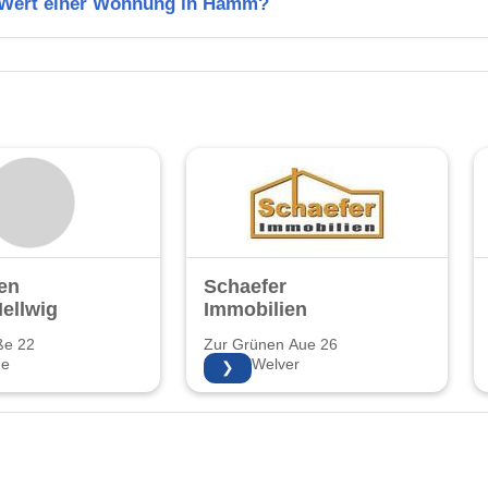
n Wert einer Wohnung in Hamm?
en
Schaefer
ellwig
Immobilien
ße 22
Zur Grünen Aue 26
ne
59514 Welver
❯