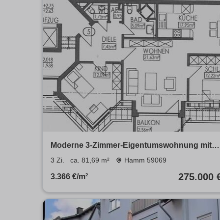
Moderne 3-Zimmer-Eigentumswohnung mit
Balkon, Aufzug & Tiefgarage
3 Zi.
ca. 81,69 m²
Hamm 59069
275.000 
3.366 €/m²