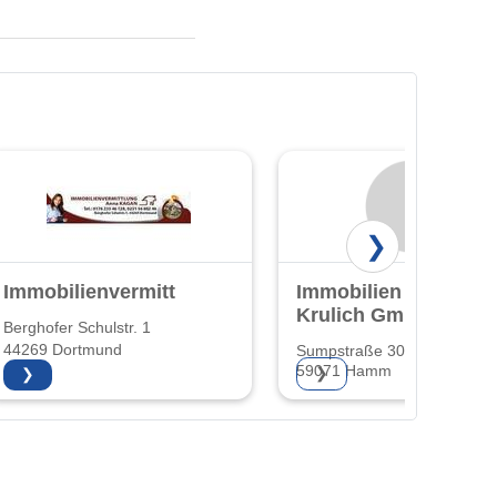
❯
Immobilienvermittlung
Immobilien
Krulich GmbH
Berghofer Schulstr. 1
44269 Dortmund
Sumpstraße 30
59071 Hamm
❯
❯