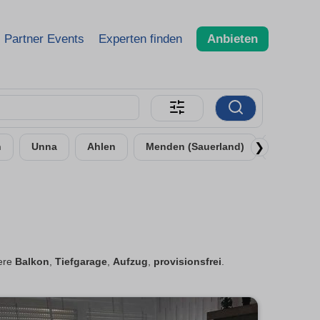
Partner Events
Experten finden
Anbieten
❯
n
Unna
Ahlen
Menden (Sauerland)
Bergkam
tere
Balkon
,
Tiefgarage
,
Aufzug
,
provisionsfrei
.