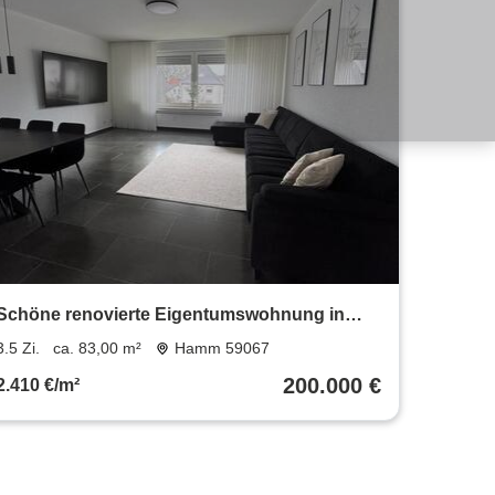
Schöne renovierte Eigentumswohnung in
aktraktiver Lage
3.5 Zi.
ca. 83,00 m²
Hamm 59067
200.000 €
2.410 €/m²