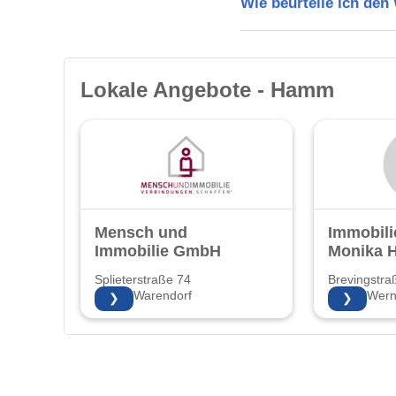
Wie beurteile ich de
Lokale Angebote - Hamm
Mensch und
Immobili
Immobilie GmbH
Monika H
Splieterstraße 74
Brevingstra
48231 Warendorf
59368 Wer
❯
❯