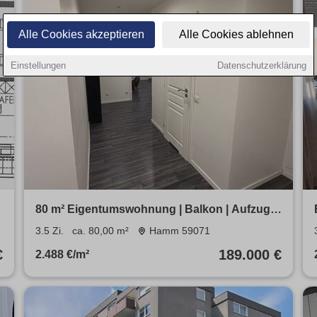
Alle Cookies akzeptieren
Alle Cookies ablehnen
Einstellungen
Datenschutzerklärung
80 m² Eigentumswohnung | Balkon | Aufzug |
Provisionsfrei
3.5 Zi.
ca. 80,00 m²
Hamm 59071
€
189.000 €
2.488 €/m²