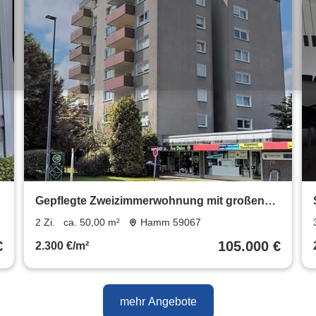
Gepflegte Zweizimmerwohnung mit großen
Balkon
2 Zi.
ca. 50,00 m²
Hamm 59067
€
105.000 €
2.300 €/m²
mehr Angebote