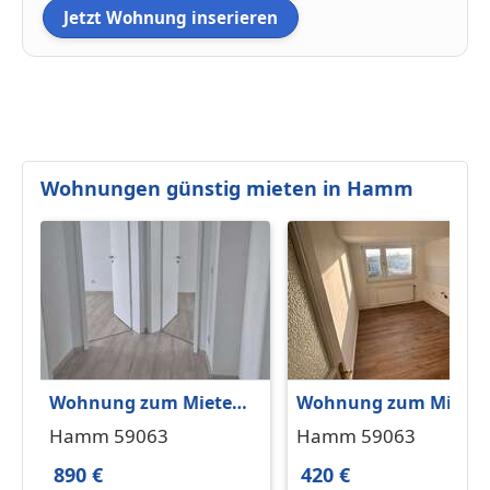
Jetzt Wohnung inserieren
Wohnungen günstig mieten in Hamm
Wohnung zum Mieten
Wohnung zum Miete
in Hamm 890 € 86 m²
in Hamm 420 € 51 m²
Hamm 59063
Hamm 59063
890 €
420 €