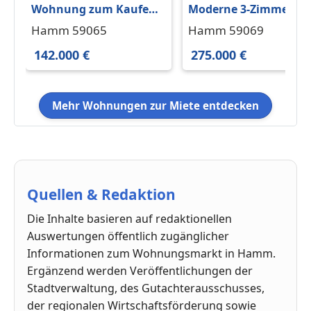
Wohnung zum Kaufen
Moderne 3-Zimmer-
in Hamm 142.000 €
Eigentumswohnung
Hamm 59065
Hamm 59069
51.88 m²
mit Balkon, Aufzug &
142.000 €
275.000 €
Tiefgarage
Mehr Wohnungen zur Miete entdecken
Quellen & Redaktion
Die Inhalte basieren auf redaktionellen
Auswertungen öffentlich zugänglicher
Informationen zum Wohnungsmarkt in Hamm.
Ergänzend werden Veröffentlichungen der
Stadtverwaltung, des Gutachterausschusses,
der regionalen Wirtschaftsförderung sowie