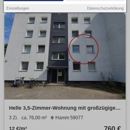
Einstellungen
Datenschutzerklärung
Helle 3,5-Zimmer-Wohnung mit großzügigem
Wohnbereich und Balkon!
3 Zi.
ca. 76,00 m²
Hamm 59077
760 €
12 €/m²