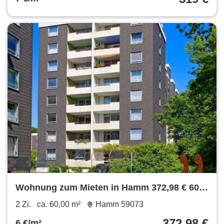
Wohnung zum Mieten in Hamm 372,98 € 60
m²
2 Zi.
ca. 60,00 m²
Hamm 59073
372,98 €
6 €/m²