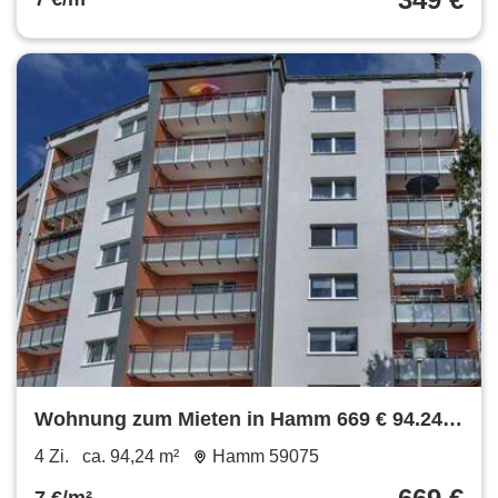
Wohnung zum Mieten in Hamm 669 € 94.24
m²
4 Zi.
ca. 94,24 m²
Hamm 59075