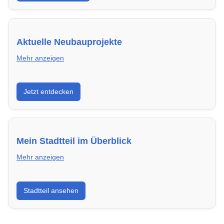
Aktuelle Neubauprojekte
Mehr anzeigen
Entdecke Neubauprojekte in Hamm – modern,
Jetzt entdecken
energieeffizient und sofort bezugsfertig.
Mein Stadtteil im Überblick
Mehr anzeigen
Erfahre mehr über deinen Stadtteil in Hamm:
Stadtteil ansehen
Lebensqualität, Verkehrsanbindung, Schulen,
Freizeitmöglichkeiten und Mietpreise.