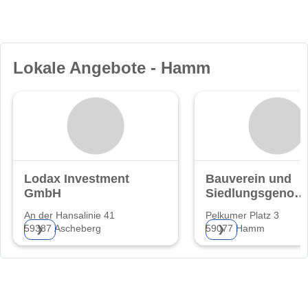
Lokale Angebote - Hamm
Lodax Investment
Bauverein und
GmbH
Siedlungsgenoss
Hamm eG
An der Hansalinie 41
Pelkumer Platz 3
59387 Ascheberg
59077 Hamm
❯
❯