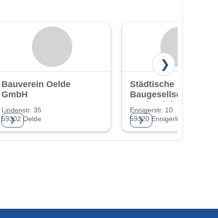
❯
Bauverein Oelde
Städtische
GmbH
Baugesellschaft
Ennigerloh GmbH
Lindenstr. 35
Ennigerstr. 10
59302 Oelde
59320 Ennigerloh
❯
❯