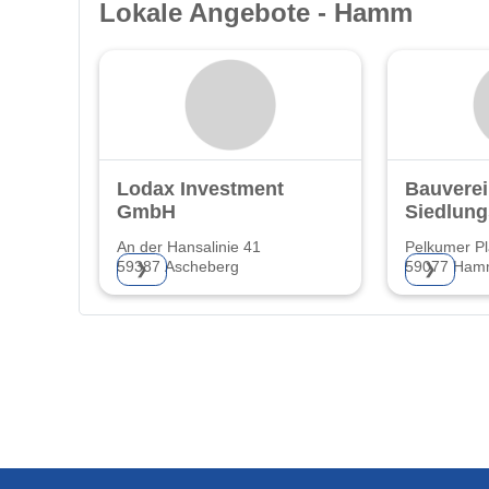
Lokale Angebote - Hamm
Lodax Investment
Bauverei
GmbH
Siedlun
Hamm e
An der Hansalinie 41
Pelkumer Pl
59387 Ascheberg
59077 Ha
❯
❯