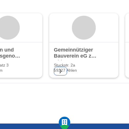
n und
Gemeinnütziger
gsgenossenschaft
Bauverein eG zu
G
Ahlen
atz 3
Stuckstr. 2a
mm
59227 Ahlen
❯