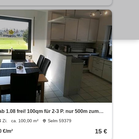
ab 1.08 frei! 100qm für 2-3 P. nur 500m zum
LAFP mit Wintergarten
4 Zi.
ca. 100,00 m²
Selm 59379
15 €
0 €/m²