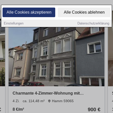
Alle Cookies akzeptieren
Alle Cookies ablehnen
Einstellungen
Datenschutzerklärung
Charmante 4-Zimmer-Wohnung mit
Altbaucharme und Gäste-WC in der Hammer
4 Zi.
ca. 114,48 m²
Hamm 59065
Innenstadt!
€
900 €
8 €/m²