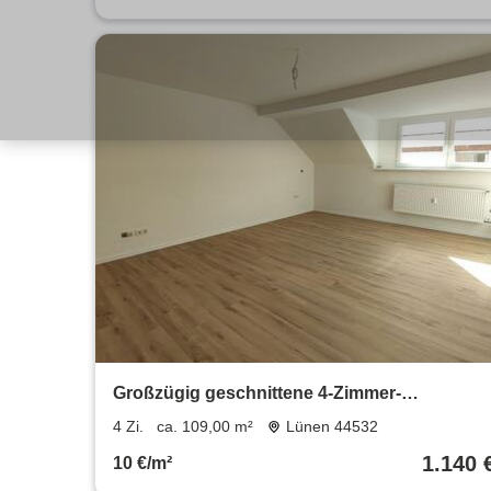
Großzügig geschnittene 4-Zimmer-
Dachgeschosswohnung in der Innenstadt
4 Zi.
ca. 109,00 m²
Lünen 44532
von Lünen
1.140 
10 €/m²