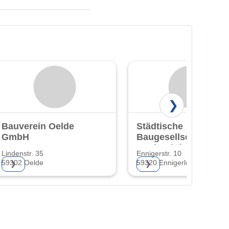
❯
Bauverein Oelde
Städtische
GmbH
Baugesellschaft
Ennigerloh GmbH
Lindenstr. 35
Ennigerstr. 10
59302 Oelde
59320 Ennigerloh
❯
❯