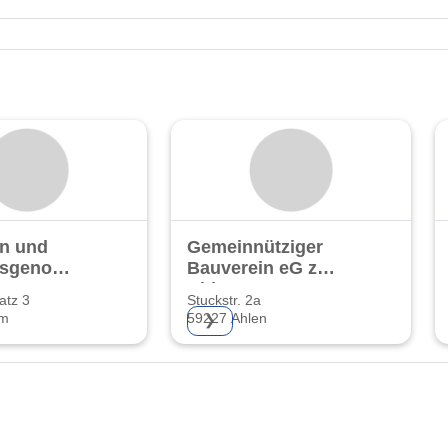
n und
Gemeinnütziger
gsgenossenschaft
Bauverein eG zu
G
Ahlen
atz 3
Stuckstr. 2a
mm
59227 Ahlen
❯