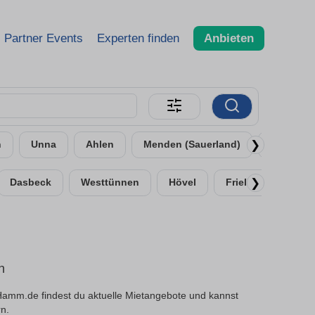
Partner Events
Experten finden
Anbieten
❯
n
Unna
Ahlen
Menden (Sauerland)
Bergkam
❯
Dasbeck
Westtünnen
Hövel
Frielick
n
amm.de findest du aktuelle Mietangebote und kannst
rn.