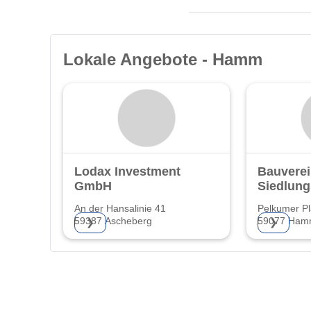
Lokale Angebote - Hamm
Lodax Investment
Bauverei
GmbH
Siedlun
Hamm e
An der Hansalinie 41
Pelkumer Pl
59387 Ascheberg
59077 Ha
❯
❯