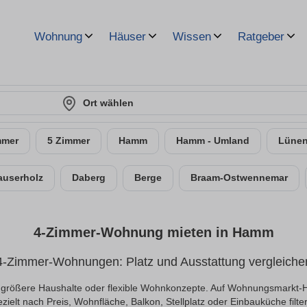
Wohnung
Häuser
Wissen
Ratgeber
Ort wählen
mmer
5 Zimmer
Hamm
Hamm - Umland
Lüne
auserholz
Daberg
Berge
Braam-Ostwennemar
4-Zimmer-Wohnung mieten in Hamm
4-Zimmer-Wohnungen: Platz und Ausstattung vergleiche
rößere Haushalte oder flexible Wohnkonzepte. Auf Wohnungsmarkt-H
zielt nach Preis, Wohnfläche, Balkon, Stellplatz oder Einbauküche filte