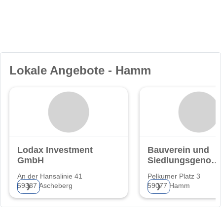
Lokale Angebote - Hamm
Lodax Investment
Bauverein und
GmbH
Siedlungsgenoss
Hamm eG
An der Hansalinie 41
Pelkumer Platz 3
59387 Ascheberg
59077 Hamm
❯
❯