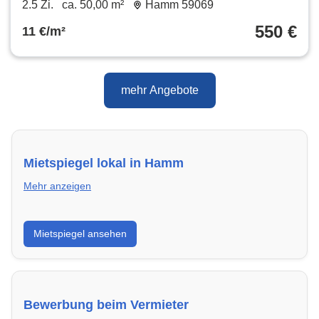
2.5 Zi.
ca. 50,00 m²
Hamm 59069
550 €
11 €/m²
mehr Angebote
Mietspiegel lokal in Hamm
Mehr anzeigen
Erhalte einen Überblick über die aktuellen Mietpreise
Mietspiegel ansehen
regional in Hamm. So weißt du genau, welche Miete
fair ist und wo sich ein Vergleich lohnt.
Bewerbung beim Vermieter