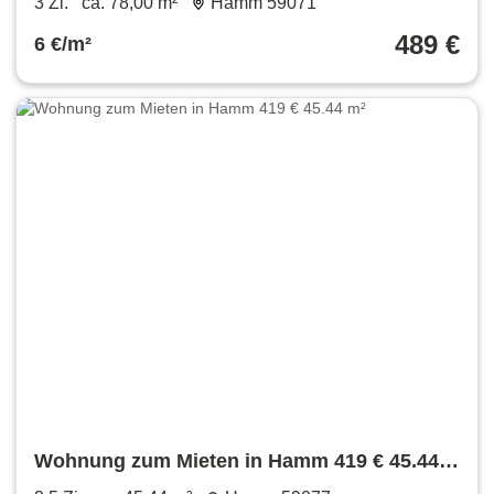
3 Zi.
ca. 78,00 m²
Hamm 59071
489 €
6 €/m²
Wohnung zum Mieten in Hamm 419 € 45.44
m²