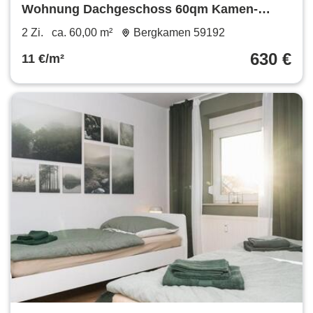
Wohnung Dachgeschoss 60qm Kamen-
Methler
2 Zi.
ca. 60,00 m²
Bergkamen 59192
630 €
11 €/m²