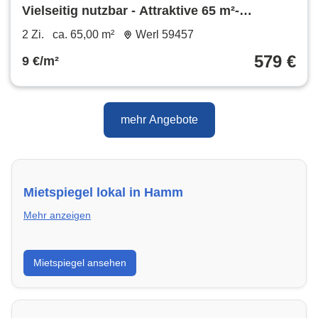
Vielseitig nutzbar - Attraktive 65 m²-
Wohnung mit Balkon & Aufzug
2 Zi.
ca. 65,00 m²
Werl 59457
579 €
9 €/m²
mehr Angebote
Mietspiegel lokal in Hamm
Mehr anzeigen
Erhalte einen Überblick über die aktuellen Mietpreise
Mietspiegel ansehen
regional in Hamm. So weißt du genau, welche Miete
fair ist und wo sich ein Vergleich lohnt.