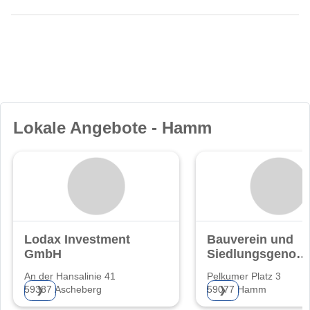
Lokale Angebote - Hamm
Lodax Investment
Bauverein und
GmbH
Siedlungsgenoss
Hamm eG
An der Hansalinie 41
Pelkumer Platz 3
59387 Ascheberg
59077 Hamm
❯
❯