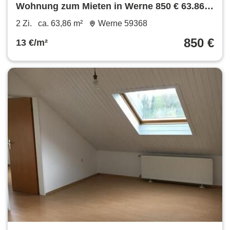
Wohnung zum Mieten in Werne 850 € 63.86
m²
2 Zi.
ca. 63,86 m²
Werne 59368
850 €
13 €/m²