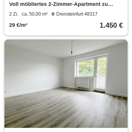
Voll möbliertes 2-Zimmer-Apartment zu
vermieten
2 Zi.
ca. 50,00 m²
Drensteinfurt 48317
1.450 €
29 €/m²