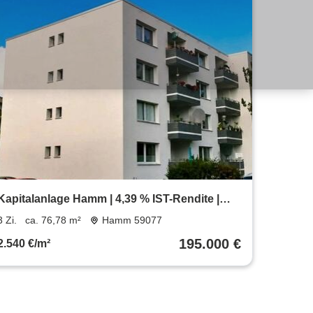
Kapitalanlage Hamm | 4,39 % IST-Rendite |
Potenzial bis 5,69 %
3 Zi.
ca. 76,78 m²
Hamm 59077
195.000 €
2.540 €/m²