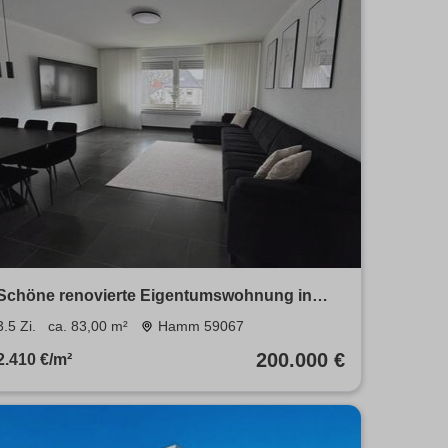
Schöne renovierte Eigentumswohnung in
aktraktiver Lage
3.5 Zi.
ca. 83,00 m²
Hamm 59067
200.000 €
2.410 €/m²