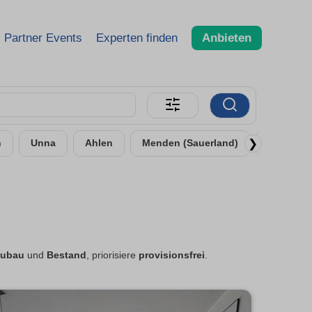
Partner Events
Experten finden
Anbieten
❯
n
Unna
Ahlen
Menden (Sauerland)
Bergkam
ubau
und
Bestand
, priorisiere
provisionsfrei
.