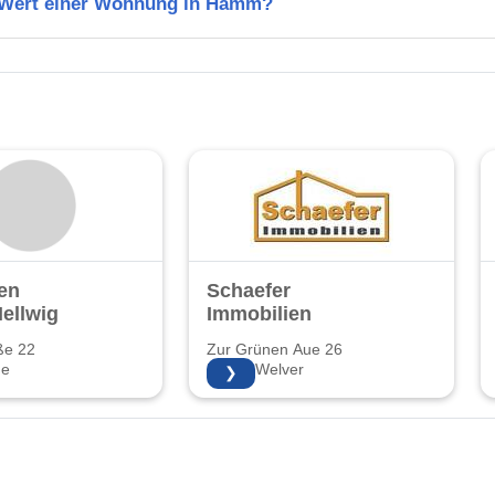
n Wert einer Wohnung in Hamm?
en
Schaefer
ellwig
Immobilien
ße 22
Zur Grünen Aue 26
ne
59514 Welver
❯