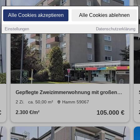
Alle Cookies akzeptieren
Alle Cookies ablehnen
Einstellungen
Datenschutzerklärung
Gepflegte Zweizimmerwohnung mit großen
Balkon
2 Zi.
ca. 50,00 m²
Hamm 59067
€
105.000 €
2.300 €/m²