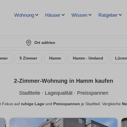
Wohnung
Häuser
Wissen
Ratgeber
Ort wählen
mmer
5 Zimmer
Hamm
Hamm - Umland
Lüne
2-Zimmer-Wohnung in Hamm kaufen
Stadtteile · Lagequalität · Preisspannen
t Fokus auf
ruhige Lage
und
Preisspannen
je Stadtteil. Vergleiche
Ne