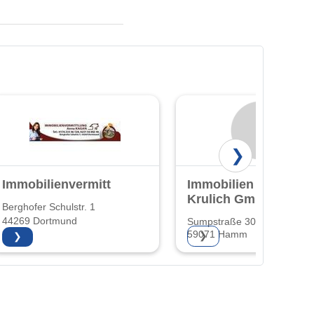
❯
Immobilienvermittlung
Immobilien
Krulich GmbH
Berghofer Schulstr. 1
44269 Dortmund
Sumpstraße 30
59071 Hamm
❯
❯