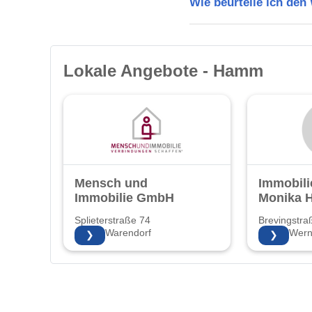
Wie beurteile ich de
Lokale Angebote - Hamm
Mensch und
Immobili
Immobilie GmbH
Monika H
Splieterstraße 74
Brevingstra
48231 Warendorf
59368 Wer
❯
❯