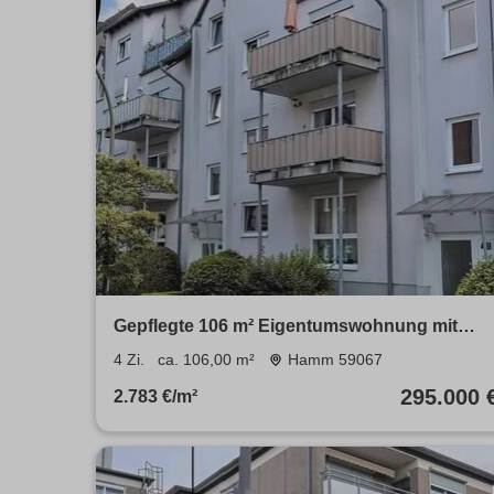
Gepflegte 106 m² Eigentumswohnung mit
Balkon – Hamm 59067
4 Zi.
ca. 106,00 m²
Hamm 59067
295.000 
2.783 €/m²