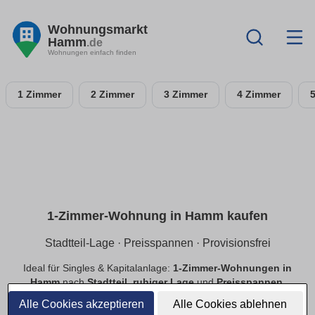
Wohnungsmarkt
Hamm
.de
Wohnungen einfach finden
1 Zimmer
2 Zimmer
3 Zimmer
4 Zimmer
1-Zimmer-Wohnung in Hamm kaufen
Stadtteil-Lage · Preisspannen · Provisionsfrei
Ideal für Singles & Kapitalanlage:
1-Zimmer-Wohnungen in
Hamm
nach
Stadtteil
,
ruhiger Lage
und
Preisspannen
.
Finde
provisionsfreie
Optionen, prüfe
Neubau
vs.
Alle Cookies akzeptieren
Alle Cookies ablehnen
Bestand
.