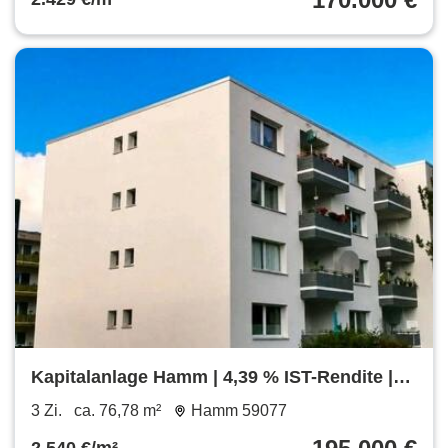
Kapitalanlage Hamm | 4,39 % IST-Rendite |
Potenzial bis 5,69 %
3 Zi.
ca. 76,78 m²
Hamm 59077