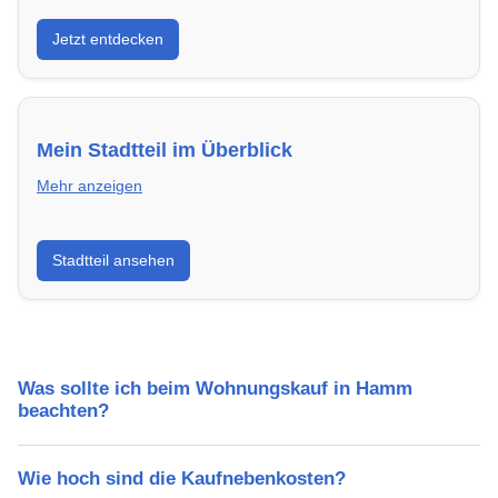
Entdecke Neubauprojekte in Hamm – modern,
Jetzt entdecken
energieeffizient und sofort bezugsfertig.
Mein Stadtteil im Überblick
Mehr anzeigen
Erfahre mehr über deinen Stadtteil in Hamm:
Stadtteil ansehen
Lebensqualität, Verkehrsanbindung, Schulen,
Freizeitmöglichkeiten und Mietpreise.
Was sollte ich beim Wohnungskauf in Hamm
beachten?
Wie hoch sind die Kaufnebenkosten?