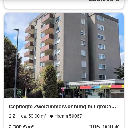
Gepflegte Zweizimmerwohnung mit großen
Balkon
2 Zi.
ca. 50,00 m²
Hamm 59067
105.000 €
2.300 €/m²