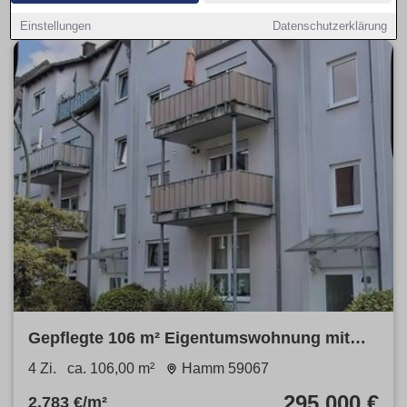
Einstellungen
Datenschutzerklärung
Gepflegte 106 m² Eigentumswohnung mit
Balkon – Hamm 59067
4 Zi.
ca. 106,00 m²
Hamm 59067
295.000 €
2.783 €/m²