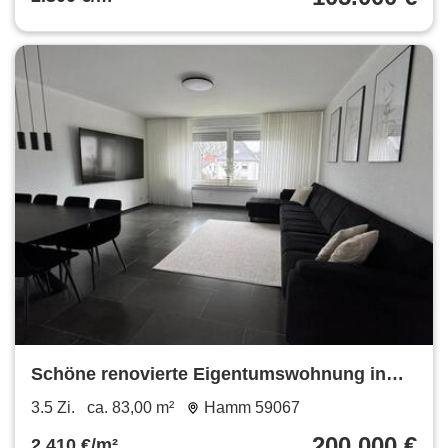
Schöne renovierte Eigentumswohnung in
aktraktiver Lage
3.5 Zi.
ca. 83,00 m²
Hamm 59067
200.000 €
2.410 €/m²