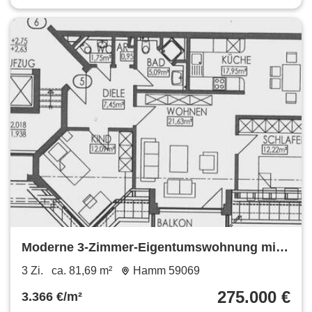
Moderne 3-Zimmer-Eigentumswohnung mit
Balkon, Aufzug & Tiefgarage
3 Zi.
ca. 81,69 m²
Hamm 59069
275.000 €
3.366 €/m²