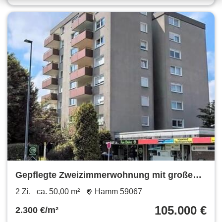
Gepflegte Zweizimmerwohnung mit großen
Balkon
2 Zi.
ca. 50,00 m²
Hamm 59067
105.000 €
2.300 €/m²