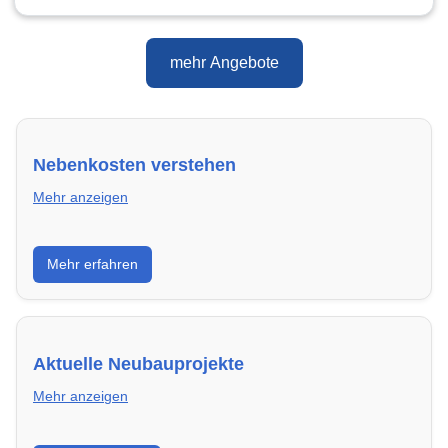
mehr Angebote
Nebenkosten verstehen
Mehr anzeigen
Erfahre, welche Nebenkosten rechtmäßig sind und
Mehr erfahren
wie du deine monatliche Belastung optimieren
kannst.
Aktuelle Neubauprojekte
Mehr anzeigen
Entdecke Neubauprojekte in Hamm – modern,