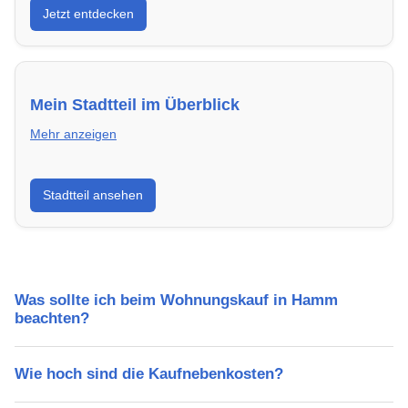
Jetzt entdecken
energieeffizient und sofort bezugsfertig.
Mein Stadtteil im Überblick
Mehr anzeigen
Erfahre mehr über deinen Stadtteil in Hamm:
Stadtteil ansehen
Lebensqualität, Verkehrsanbindung, Schulen,
Freizeitmöglichkeiten und Mietpreise.
Was sollte ich beim Wohnungskauf in Hamm
beachten?
Wie hoch sind die Kaufnebenkosten?