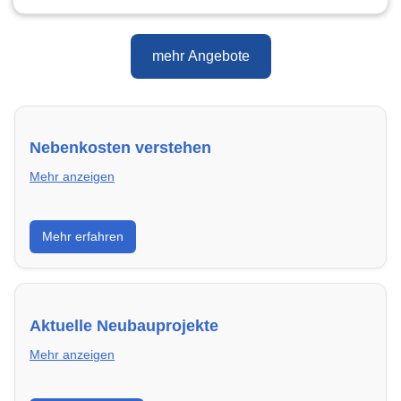
mehr Angebote
Nebenkosten verstehen
Mehr anzeigen
Erfahre, welche Nebenkosten rechtmäßig sind und
Mehr erfahren
wie du deine monatliche Belastung optimieren
kannst.
Aktuelle Neubauprojekte
Mehr anzeigen
Entdecke Neubauprojekte in Hamm – modern,