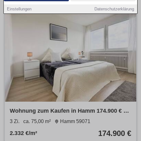
Einstellungen
Datenschutzerklärung
Wohnung zum Kaufen in Hamm 174.900 € 75
m²
3 Zi.
ca. 75,00 m²
Hamm 59071
174.900 €
2.332 €/m²