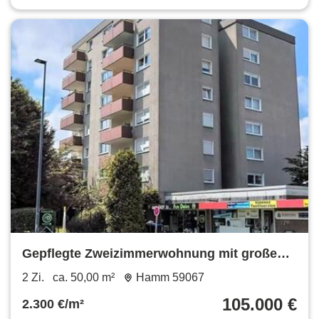
Gepflegte Zweizimmerwohnung mit großen
Balkon
2 Zi.
ca. 50,00 m²
Hamm 59067
105.000 €
2.300 €/m²