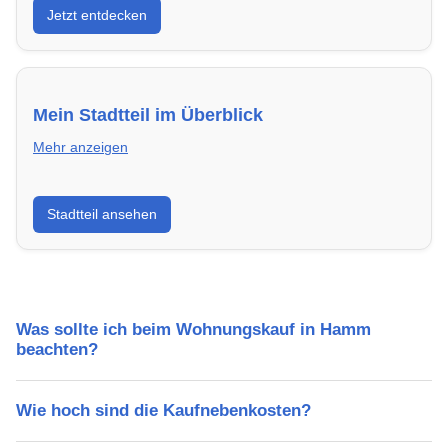
Jetzt entdecken
energieeffizient und sofort bezugsfertig.
Mein Stadtteil im Überblick
Mehr anzeigen
Erfahre mehr über deinen Stadtteil in Hamm:
Stadtteil ansehen
Lebensqualität, Verkehrsanbindung, Schulen,
Freizeitmöglichkeiten und Mietpreise.
Was sollte ich beim Wohnungskauf in Hamm
beachten?
Wie hoch sind die Kaufnebenkosten?