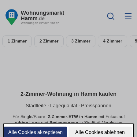
Wohnungsmarkt
Hamm
.de
Wohnungen einfach finden
1 Zimmer
2 Zimmer
3 Zimmer
4 Zimmer
2-Zimmer-Wohnung in Hamm kaufen
Stadtteile · Lagequalität · Preisspannen
Für Single/Paare:
2-Zimmer-ETW in Hamm
mit Fokus auf
ruhige Lage
und
Preisspannen
je Stadtteil. Vergleiche
Neubau
und
Bestand
, priorisiere
provisionsfrei
.
Alle Cookies akzeptieren
Alle Cookies ablehnen