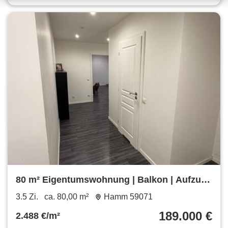
80 m² Eigentumswohnung | Balkon | Aufzug |
Provisionsfrei
3.5 Zi.
ca. 80,00 m²
Hamm 59071
189.000 €
2.488 €/m²