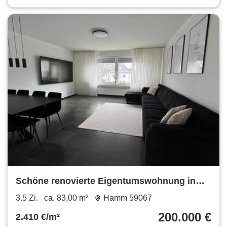
Schöne renovierte Eigentumswohnung in
aktraktiver Lage
3.5 Zi.
ca. 83,00 m²
Hamm 59067
200.000 €
2.410 €/m²