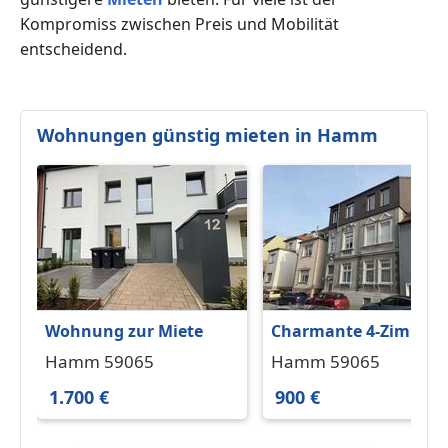
Kompromiss zwischen Preis und Mobilität
entscheidend.
Wohnungen günstig mieten in Hamm
Wohnung zur Miete
Charmante 4-Zimmer-
Wohnung mit
Hamm 59065
Hamm 59065
Altbaucharme und
1.700 €
900 €
Gäste-WC in der
Hammer Innenstadt!