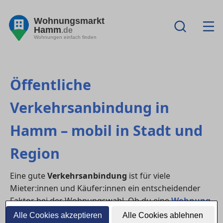
Wohnungsmarkt
Hamm
.de
Wohnungen einfach finden
Öffentliche
Verkehrsanbindung in
Hamm – mobil in Stadt und
Region
Eine gute
Verkehrsanbindung
ist für viele
Mieter:innen und Käufer:innen ein entscheidender
Faktor bei der Wohnungswahl. Ob du eine
Wohnung
mieten
oder ein
Haus kaufen
möchtest – der
Alle Cookies akzeptieren
Alle Cookies ablehnen