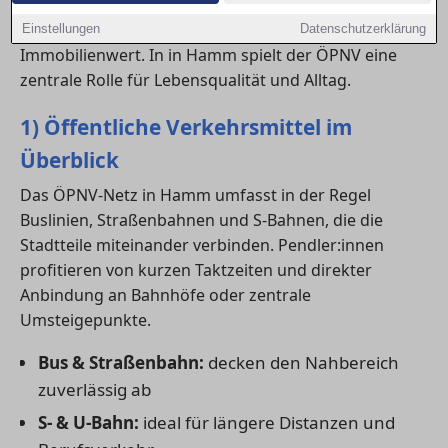
Anschluss an Bus, Bahn und Nahverkehr beeinflusst
nicht nur den Komfort, sondern auch den
Einstellungen
Datenschutzerklärung
Immobilienwert. In in Hamm spielt der ÖPNV eine
zentrale Rolle für Lebensqualität und Alltag.
1) Öffentliche Verkehrsmittel im
Überblick
Das ÖPNV-Netz in Hamm umfasst in der Regel
Buslinien, Straßenbahnen und S-Bahnen, die die
Stadtteile miteinander verbinden. Pendler:innen
profitieren von kurzen Taktzeiten und direkter
Anbindung an Bahnhöfe oder zentrale
Umsteigepunkte.
Bus & Straßenbahn:
decken den Nahbereich
zuverlässig ab
S- & U-Bahn:
ideal für längere Distanzen und