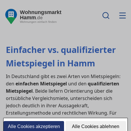
Wohnungsmarkt
Hamm
.de
Wohnungen einfach finden
Einfacher vs. qualifizierter
Mietspiegel in Hamm
In Deutschland gibt es zwei Arten von Mietspiegeln:
den
einfachen Mietspiegel
und den
qualifizierten
Mietspiegel
. Beide liefern Orientierung über die
ortsübliche Vergleichsmiete, unterscheiden sich
jedoch deutlich in ihrer Aussagekraft,
Erstellungsmethode und rechtlichen Wirkung. Für
Mieter:innen und Vermieter:innen in in Hamm ist es
Alle Cookies akzeptieren
Alle Cookies ablehnen
wichtig, diese Unterschiede zu kennen.