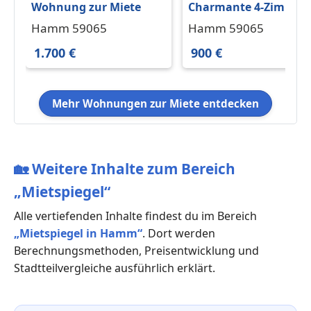
Wohnung zur Miete
Charmante 4-Zimmer-
Wohnung mit
Hamm 59065
Hamm 59065
Altbaucharme und
1.700 €
900 €
Gäste-WC in der
Hammer Innenstadt!
Mehr Wohnungen zur Miete entdecken
🏡
Weitere Inhalte zum Bereich
„Mietspiegel“
Alle vertiefenden Inhalte findest du im Bereich
„Mietspiegel in Hamm“
. Dort werden
Berechnungsmethoden, Preisentwicklung und
Stadtteilvergleiche ausführlich erklärt.