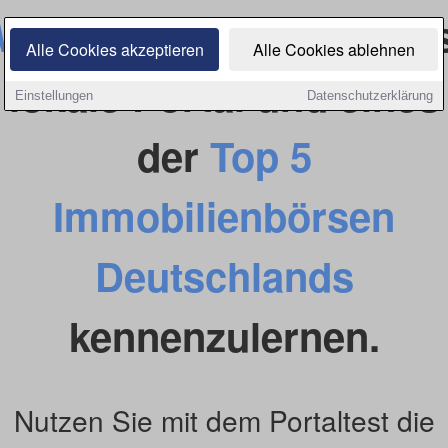
Wir laden Sie ein
, diese
Alle Cookies akzeptieren
Alle Cookies ablehnen
lokale Portal und eines
Einstellungen
Datenschutzerklärung
der
Top 5
Immobilienbörsen
Deutschlands
kennenzulernen.
Nutzen Sie mit dem Portaltest die