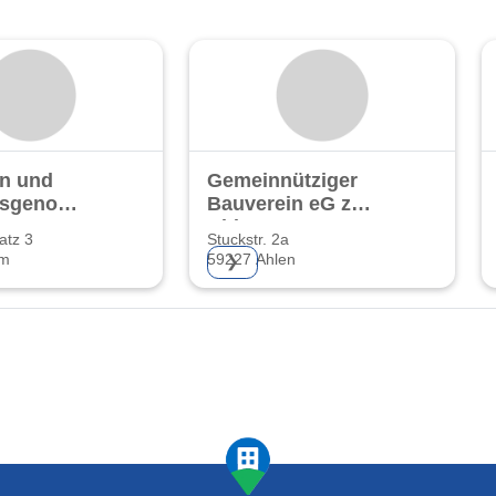
n und
Gemeinnütziger
gsgenossenschaft
Bauverein eG zu
G
Ahlen
atz 3
Stuckstr. 2a
mm
59227 Ahlen
❯