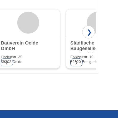
❯
Bauverein Oelde
Städtische
GmbH
Baugesellschaft
Ennigerloh GmbH
Lindenstr. 35
Ennigerstr. 10
59302 Oelde
59320 Ennigerloh
❯
❯