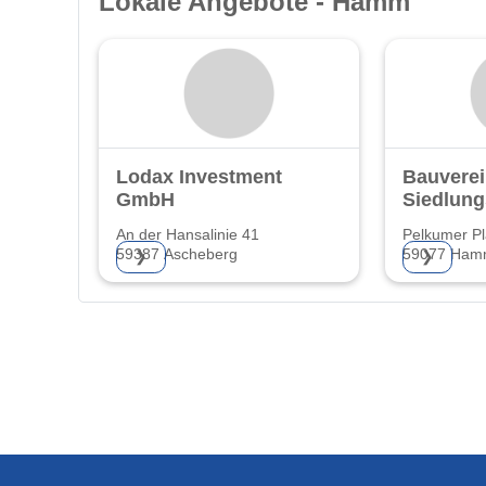
Lokale Angebote - Hamm
Lodax Investment
Bauverei
GmbH
Siedlun
Hamm e
An der Hansalinie 41
Pelkumer Pl
59387 Ascheberg
59077 Ha
❯
❯