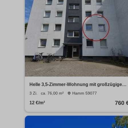
Helle 3,5-Zimmer-Wohnung mit großzügigem
Wohnbereich und Balkon!
3 Zi.
ca. 76,00 m²
Hamm 59077
760 
12 €/m²