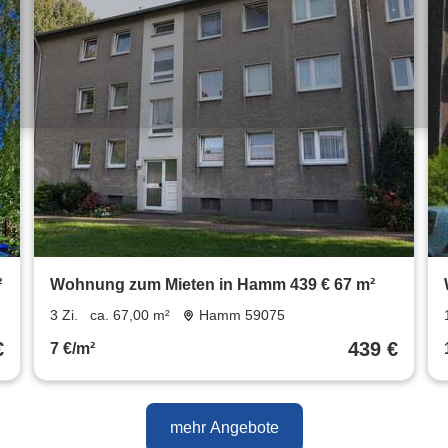
²
Wohnung zum Mieten in Hamm 439 € 67 m²
3 Zi.
ca. 67,00 m²
Hamm 59075
€
439 €
7 €/m²
mehr Angebote