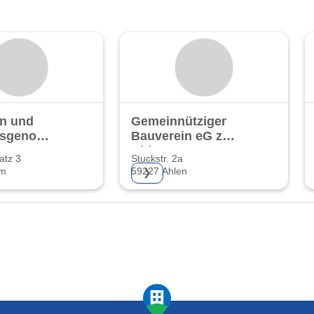
n und
Gemeinnütziger
gsgenossenschaft
Bauverein eG zu
G
Ahlen
atz 3
Stuckstr. 2a
mm
59227 Ahlen
❯