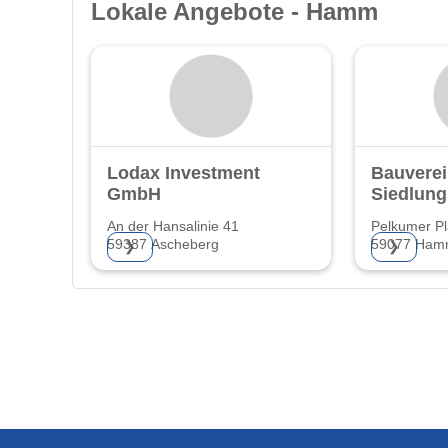
Lokale Angebote - Hamm
Lodax Investment
Bauverei
GmbH
Siedlun
Hamm e
An der Hansalinie 41
Pelkumer Pl
59387 Ascheberg
59077 Ha
❯
❯