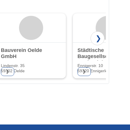
❯
Bauverein Oelde
Städtische
GmbH
Baugesellschaft
Ennigerloh GmbH
Lindenstr. 35
Ennigerstr. 10
59302 Oelde
59320 Ennigerloh
❯
❯