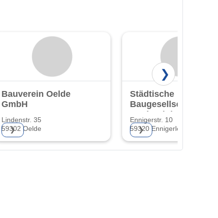
❯
Bauverein Oelde
Städtische
GmbH
Baugesellschaft
Ennigerloh GmbH
Lindenstr. 35
Ennigerstr. 10
59302 Oelde
59320 Ennigerloh
❯
❯