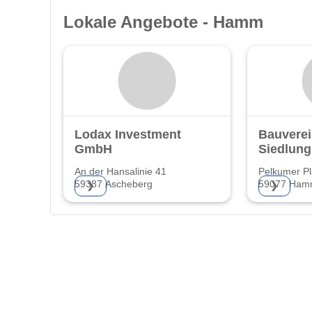
Lokale Angebote - Hamm
Lodax Investment
Bauverei
GmbH
Siedlun
Hamm e
An der Hansalinie 41
Pelkumer Pl
59387 Ascheberg
59077 Ha
❯
❯