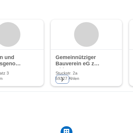
n und
Gemeinnütziger
gsgenossenschaft
Bauverein eG zu
G
Ahlen
atz 3
Stuckstr. 2a
mm
59227 Ahlen
❯