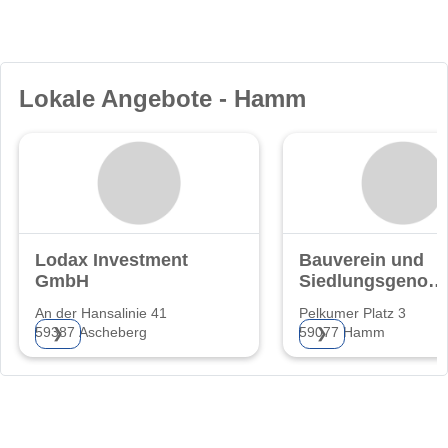
Lokale Angebote - Hamm
Lodax Investment
Bauverein und
GmbH
Siedlungsgenoss
Hamm eG
An der Hansalinie 41
Pelkumer Platz 3
59387 Ascheberg
59077 Hamm
❯
❯