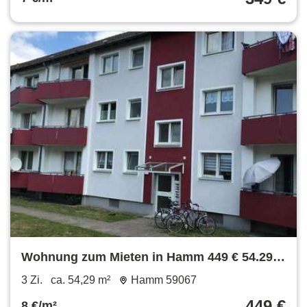
Wohnung zum Mieten in Hamm 449 € 54.29
m²
3 Zi.
ca. 54,29 m²
Hamm 59067
449 €
8 €/m²