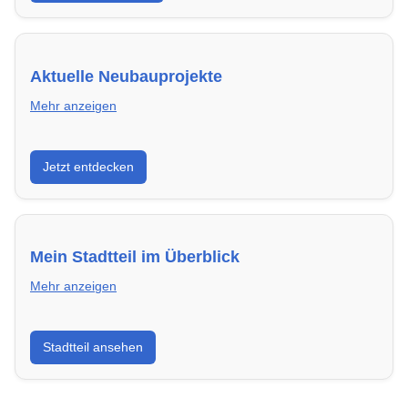
Aktuelle Neubauprojekte
Mehr anzeigen
Entdecke Neubauprojekte in Hamm – modern,
Jetzt entdecken
energieeffizient und sofort bezugsfertig.
Mein Stadtteil im Überblick
Mehr anzeigen
Erfahre mehr über deinen Stadtteil in Hamm:
Stadtteil ansehen
Lebensqualität, Verkehrsanbindung, Schulen,
Freizeitmöglichkeiten und Mietpreise.