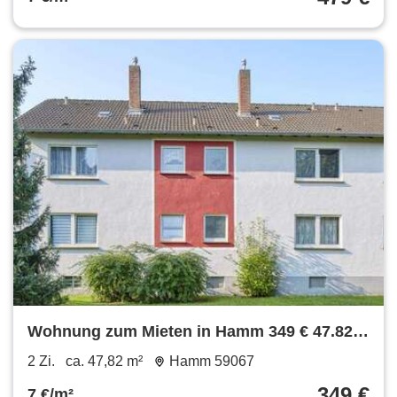
Wohnung zum Mieten in Hamm 349 € 47.82
m²
2 Zi.
ca. 47,82 m²
Hamm 59067
349 €
7 €/m²