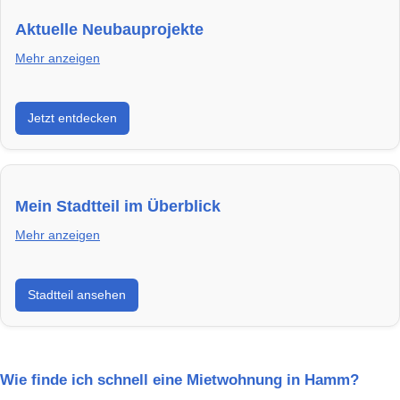
Aktuelle Neubauprojekte
Mehr anzeigen
Entdecke Neubauprojekte in Hamm – modern,
Jetzt entdecken
energieeffizient und sofort bezugsfertig.
Mein Stadtteil im Überblick
Mehr anzeigen
Erfahre mehr über deinen Stadtteil in Hamm:
Stadtteil ansehen
Lebensqualität, Verkehrsanbindung, Schulen,
Freizeitmöglichkeiten und Mietpreise.
Wie finde ich schnell eine Mietwohnung in Hamm?