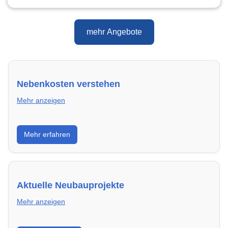
mehr Angebote
Nebenkosten verstehen
Mehr anzeigen
Erfahre, welche Nebenkosten rechtmäßig sind und
Mehr erfahren
wie du deine monatliche Belastung optimieren
kannst.
Aktuelle Neubauprojekte
Mehr anzeigen
Entdecke Neubauprojekte in Hamm – modern,