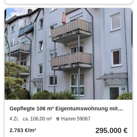
Gepflegte 106 m² Eigentumswohnung mit
Balkon – Hamm 59067
4 Zi.
ca. 106,00 m²
Hamm 59067
295.000 €
2.783 €/m²