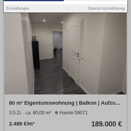
Einstellungen
Datenschutzerklärung
80 m² Eigentumswohnung | Balkon | Aufzug |
Provisionsfrei
3.5 Zi.
ca. 80,00 m²
Hamm 59071
189.000 €
2.488 €/m²