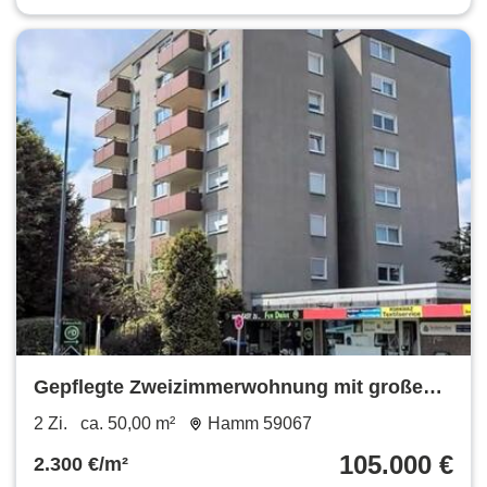
Gepflegte Zweizimmerwohnung mit großen
Balkon
2 Zi.
ca. 50,00 m²
Hamm 59067
105.000 €
2.300 €/m²