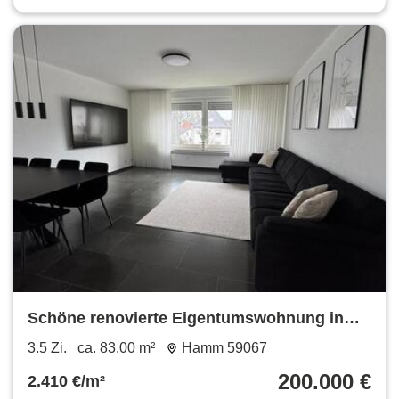
Schöne renovierte Eigentumswohnung in
aktraktiver Lage
3.5 Zi.
ca. 83,00 m²
Hamm 59067
200.000 €
2.410 €/m²