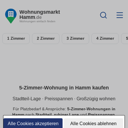
Wohnungsmarkt
Hamm
.de
Wohnungen einfach finden
1 Zimmer
2 Zimmer
3 Zimmer
4 Zimmer
5-Zimmer-Wohnung in Hamm kaufen
Stadtteil-Lage · Preisspannen · Großzügig wohnen
Für Platzbedarf & Ansprüche:
5-Zimmer-Wohnungen in
Hamm
nach
Stadtteil
,
ruhiger Lage
und
Preisspannen
.
Finde
provisionsfreie
Angebote mit passender Ausstattung.
Alle Cookies akzeptieren
Alle Cookies ablehnen