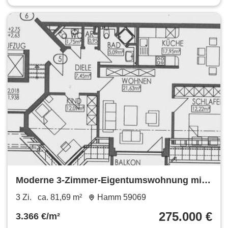
Moderne 3-Zimmer-Eigentumswohnung mit
Balkon, Aufzug & Tiefgarage
3 Zi.
ca. 81,69 m²
Hamm 59069
275.000 €
3.366 €/m²