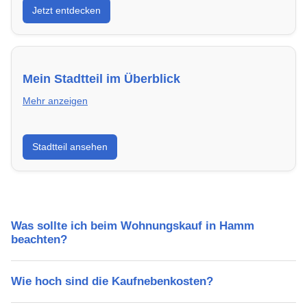
Jetzt entdecken
energieeffizient und sofort bezugsfertig.
Mein Stadtteil im Überblick
Mehr anzeigen
Erfahre mehr über deinen Stadtteil in Hamm:
Stadtteil ansehen
Lebensqualität, Verkehrsanbindung, Schulen,
Freizeitmöglichkeiten und Mietpreise.
Was sollte ich beim Wohnungskauf in Hamm
beachten?
Wie hoch sind die Kaufnebenkosten?