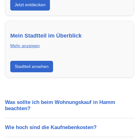
Jetzt entdecken
energieeffizient und sofort bezugsfertig.
Mein Stadtteil im Überblick
Mehr anzeigen
Erfahre mehr über deinen Stadtteil in Hamm:
Stadtteil ansehen
Lebensqualität, Verkehrsanbindung, Schulen,
Freizeitmöglichkeiten und Mietpreise.
Was sollte ich beim Wohnungskauf in Hamm
beachten?
Wie hoch sind die Kaufnebenkosten?