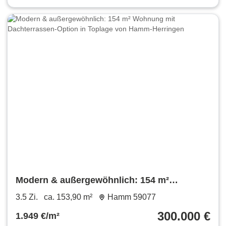
Modern & außergewöhnlich: 154 m²
Wohnung mit Dachterrassen-Option in
3.5 Zi.
ca. 153,90 m²
Hamm 59077
Toplage von Hamm-Herringen
300.000 €
1.949 €/m²