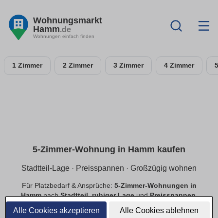
Wohnungsmarkt
Hamm
.de
Wohnungen einfach finden
1 Zimmer
2 Zimmer
3 Zimmer
4 Zimmer
5-Zimmer-Wohnung in Hamm kaufen
Stadtteil-Lage · Preisspannen · Großzügig wohnen
Für Platzbedarf & Ansprüche:
5-Zimmer-Wohnungen in
Hamm
nach
Stadtteil
,
ruhiger Lage
und
Preisspannen
.
Finde
provisionsfreie
Angebote mit passender Ausstattung.
Alle Cookies akzeptieren
Alle Cookies ablehnen