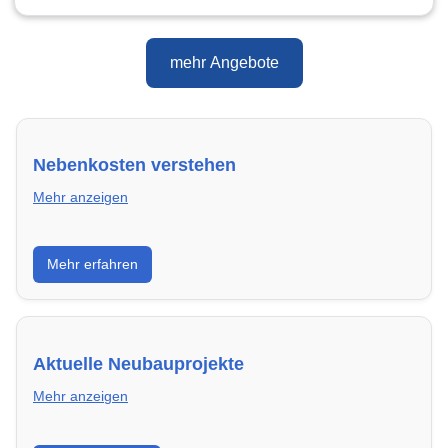
mehr Angebote
Nebenkosten verstehen
Mehr anzeigen
Erfahre, welche Nebenkosten rechtmäßig sind und
Mehr erfahren
wie du deine monatliche Belastung optimieren
kannst.
Aktuelle Neubauprojekte
Mehr anzeigen
Entdecke Neubauprojekte in Hamm – modern,