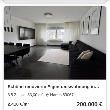
Schöne renovierte Eigentumswohnung in
aktraktiver Lage
3.5 Zi.
ca. 83,00 m²
Hamm 59067
200.000 €
2.410 €/m²