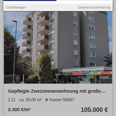
Einstellungen
Datenschutzerklärung
Gepflegte Zweizimmerwohnung mit großen
Balkon
2 Zi.
ca. 50,00 m²
Hamm 59067
105.000 €
2.300 €/m²