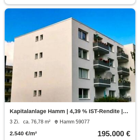
Kapitalanlage Hamm | 4,39 % IST-Rendite |
Potenzial bis 5,69 %
3 Zi.
ca. 76,78 m²
Hamm 59077
195.000 €
2.540 €/m²