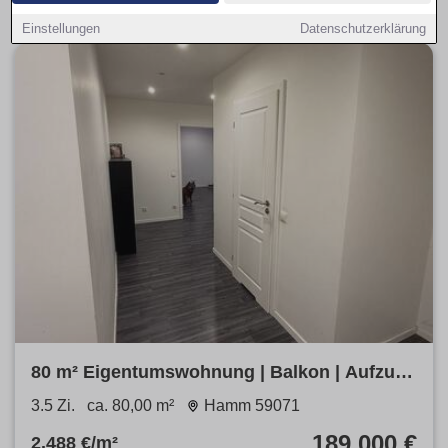
Einstellungen
Datenschutzerklärung
80 m² Eigentumswohnung | Balkon | Aufzug |
Provisionsfrei
3.5 Zi.
ca. 80,00 m²
Hamm 59071
189.000 €
2.488 €/m²