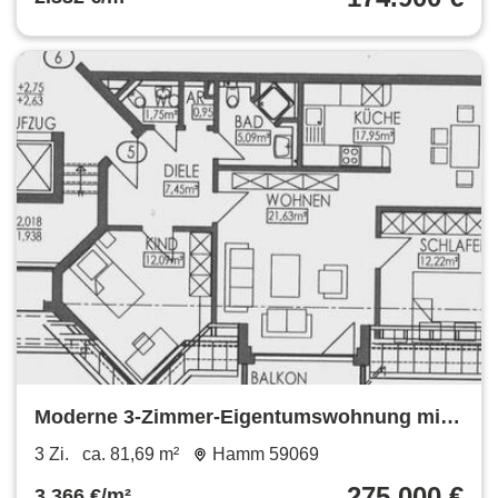
Moderne 3-Zimmer-Eigentumswohnung mit
Balkon, Aufzug & Tiefgarage
3 Zi.
ca. 81,69 m²
Hamm 59069
275.000 €
3.366 €/m²