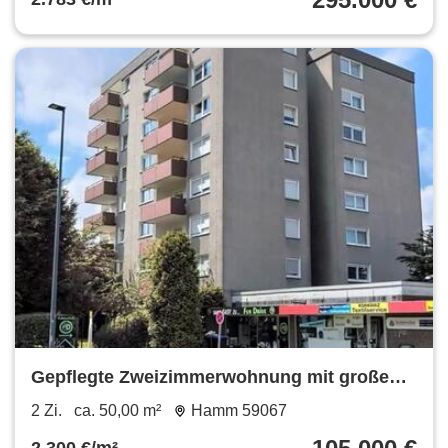
Gepflegte Zweizimmerwohnung mit großen
Balkon
2 Zi.
ca. 50,00 m²
Hamm 59067