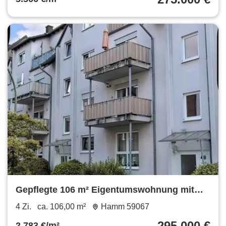
Gepflegte 106 m² Eigentumswohnung mit
Balkon – Hamm 59067
4 Zi.
ca. 106,00 m²
Hamm 59067
295.000 €
2.783 €/m²