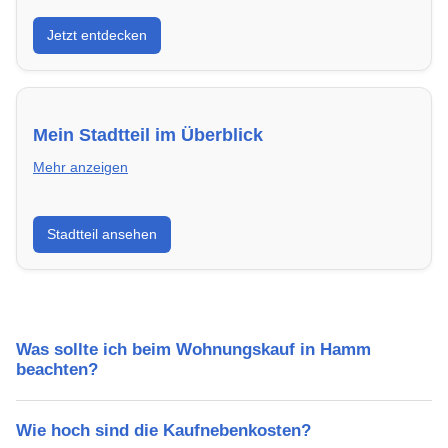
Entdecke Neubauprojekte in Hamm – modern,
Jetzt entdecken
energieeffizient und sofort bezugsfertig.
Mein Stadtteil im Überblick
Mehr anzeigen
Erfahre mehr über deinen Stadtteil in Hamm:
Stadtteil ansehen
Lebensqualität, Verkehrsanbindung, Schulen,
Freizeitmöglichkeiten und Mietpreise.
Was sollte ich beim Wohnungskauf in Hamm
beachten?
Wie hoch sind die Kaufnebenkosten?