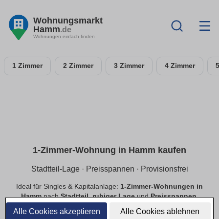
Wohnungsmarkt
Hamm
.de
Wohnungen einfach finden
1 Zimmer
2 Zimmer
3 Zimmer
4 Zimmer
1-Zimmer-Wohnung in Hamm kaufen
Stadtteil-Lage · Preisspannen · Provisionsfrei
Ideal für Singles & Kapitalanlage:
1-Zimmer-Wohnungen in
Hamm
nach
Stadtteil
,
ruhiger Lage
und
Preisspannen
.
Finde
provisionsfreie
Optionen, prüfe
Neubau
vs.
Alle Cookies akzeptieren
Alle Cookies ablehnen
Bestand
.