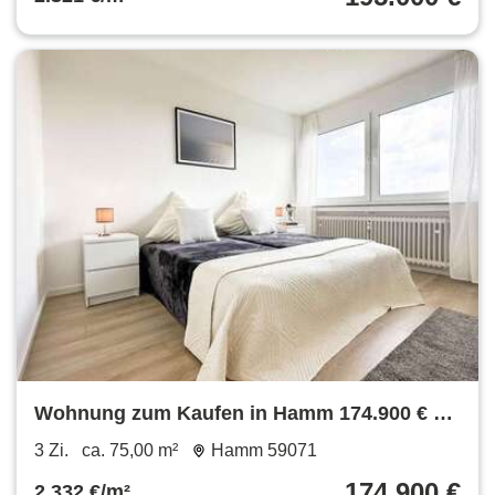
Wohnung zum Kaufen in Hamm 174.900 € 75
m²
3 Zi.
ca. 75,00 m²
Hamm 59071
174.900 €
2.332 €/m²