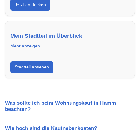
Jetzt entdecken
energieeffizient und sofort bezugsfertig.
Mein Stadtteil im Überblick
Mehr anzeigen
Erfahre mehr über deinen Stadtteil in Hamm:
Stadtteil ansehen
Lebensqualität, Verkehrsanbindung, Schulen,
Freizeitmöglichkeiten und Mietpreise.
Was sollte ich beim Wohnungskauf in Hamm
beachten?
Wie hoch sind die Kaufnebenkosten?