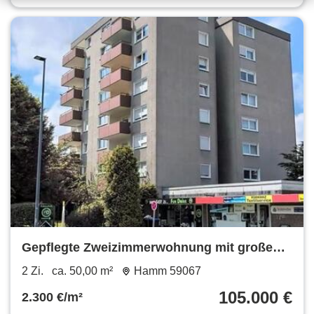
Gepflegte Zweizimmerwohnung mit großen
Balkon
2 Zi.
ca. 50,00 m²
Hamm 59067
105.000 €
2.300 €/m²