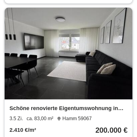
Schöne renovierte Eigentumswohnung in
aktraktiver Lage
3.5 Zi.
ca. 83,00 m²
Hamm 59067
200.000 €
2.410 €/m²