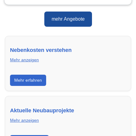
mehr Angebote
Nebenkosten verstehen
Mehr anzeigen
Erfahre, welche Nebenkosten rechtmäßig sind und
Mehr erfahren
wie du deine monatliche Belastung optimieren
kannst.
Aktuelle Neubauprojekte
Mehr anzeigen
Entdecke Neubauprojekte in Hamm – modern,