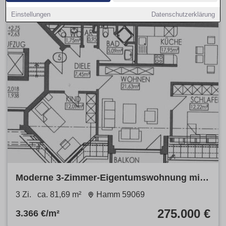
Einstellungen
Datenschutzerklärung
Moderne 3-Zimmer-Eigentumswohnung mit
Balkon, Aufzug & Tiefgarage
3 Zi.
ca. 81,69 m²
Hamm 59069
275.000 €
3.366 €/m²