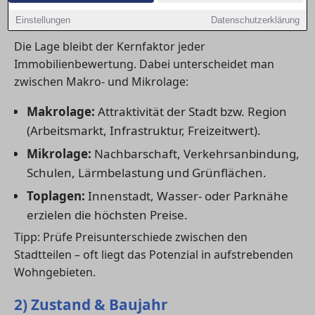
1) Lage: der wichtigste Preisfaktor
Einstellungen
Datenschutzerklärung
Die Lage bleibt der Kernfaktor jeder
Immobilienbewertung. Dabei unterscheidet man
zwischen Makro- und Mikrolage:
Makrolage:
Attraktivität der Stadt bzw. Region
(Arbeitsmarkt, Infrastruktur, Freizeitwert).
Mikrolage:
Nachbarschaft, Verkehrsanbindung,
Schulen, Lärmbelastung und Grünflächen.
Toplagen:
Innenstadt, Wasser- oder Parknähe
erzielen die höchsten Preise.
Tipp: Prüfe Preisunterschiede zwischen den
Stadtteilen – oft liegt das Potenzial in aufstrebenden
Wohngebieten.
2) Zustand & Baujahr