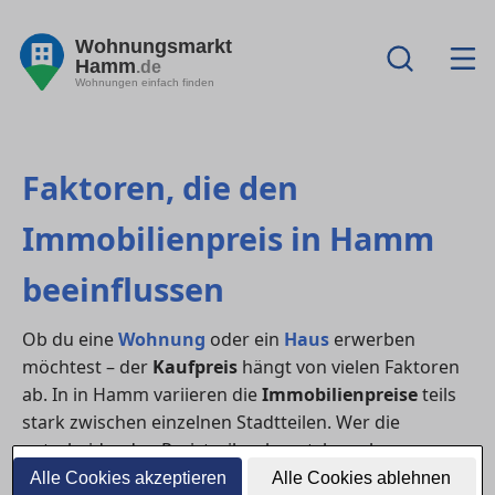
Wohnungsmarkt
Hamm
.de
Wohnungen einfach finden
Faktoren, die den
Immobilienpreis in Hamm
beeinflussen
Ob du eine
Wohnung
oder ein
Haus
erwerben
möchtest – der
Kaufpreis
hängt von vielen Faktoren
ab. In in Hamm variieren die
Immobilienpreise
teils
stark zwischen einzelnen Stadtteilen. Wer die
entscheidenden Preistreiber kennt, kann besser
verhandeln und den Markt realistisch einschätzen.
Alle Cookies akzeptieren
Alle Cookies ablehnen