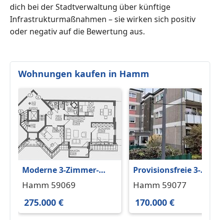
dich bei der Stadtverwaltung über künftige
Infrastrukturmaßnahmen – sie wirken sich positiv
oder negativ auf die Bewertung aus.
Wohnungen kaufen in Hamm
Moderne 3-Zimmer-
Provisionsfreie 3-
Eigentumswohnung
Zimmer
Hamm 59069
Hamm 59077
mit Balkon, Aufzug &
Eigentumswohnung
275.000 €
170.000 €
Tiefgarage
mit Garage und EBK