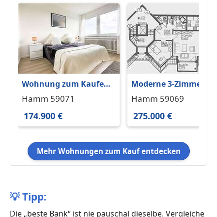
Wohnung zum Kaufen
Moderne 3-Zimmer-
in Hamm 174.900 € 75
Eigentumswohnung
Hamm 59071
Hamm 59069
m²
mit Balkon, Aufzug &
174.900 €
275.000 €
Tiefgarage
Mehr Wohnungen zum Kauf entdecken
💡
Tipp:
Die „beste Bank“ ist nie pauschal dieselbe. Vergleiche