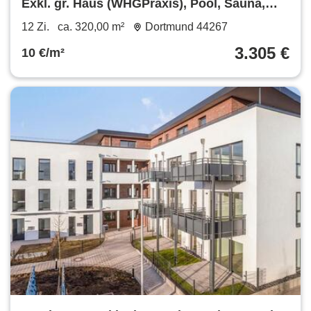
Exkl. gr. Haus (WHGPraxis), Pool, Sauna,
Wintergarten in Dotmund
12 Zi.
ca. 320,00 m²
Dortmund 44267
3.305 €
10 €/m²