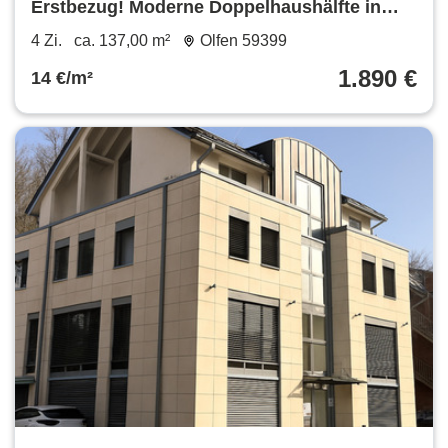
Erstbezug! Moderne Doppelhaushälfte in
KFW-40-Standard mit Garten und Garage!
4 Zi.
ca. 137,00 m²
Olfen 59399
1.890 €
14 €/m²