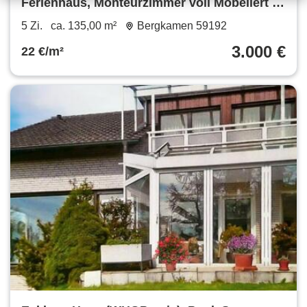
Ferienhaus, Monteurzimmer voll Möbeliert zu
Vermieten
5 Zi.
ca. 135,00 m²
Bergkamen 59192
3.000 €
22 €/m²