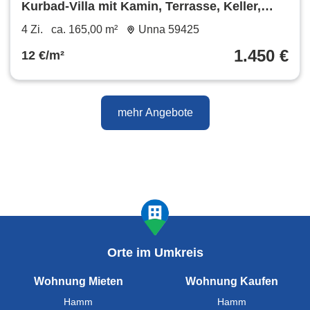
Kurbad-Villa mit Kamin, Terrasse, Keller,
Garten, Garage und Gartenhaus
4 Zi.
ca. 165,00 m²
Unna 59425
1.450 €
12 €/m²
mehr Angebote
Orte im Umkreis
Wohnung Mieten
Wohnung Kaufen
Hamm
Hamm