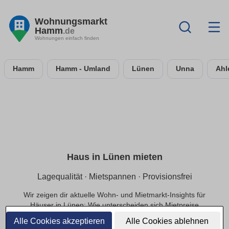
Wohnungsmarkt
Hamm
.de
Wohnungen einfach finden
Hamm
Hamm - Umland
Lünen
Unna
Ahl
Haus in Lünen mieten
Lagequalität · Mietspannen · Provisionsfrei
Wir zeigen dir aktuelle Wohn- und Mietmarkt-Insights für
Häuser in Lünen: Wie unterscheiden sich Mietpreise
innerhalb der Lage, welche Infrastruktur beeinflusst die
Alle Cookies akzeptieren
Alle Cookies ablehnen
Nachfrage und welche Preisbereiche sind realistisch?