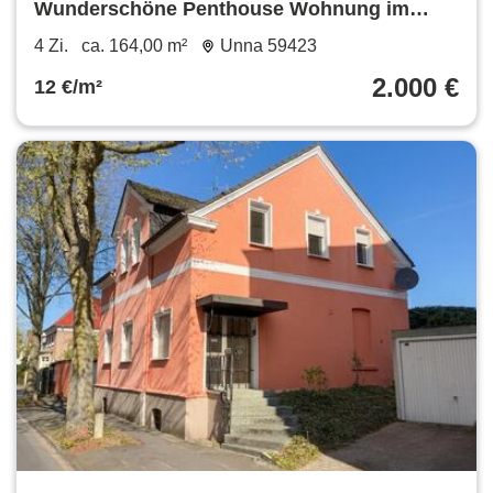
Wunderschöne Penthouse Wohnung im
Zentrum von Unna
4 Zi.
ca. 164,00 m²
Unna 59423
2.000 €
12 €/m²